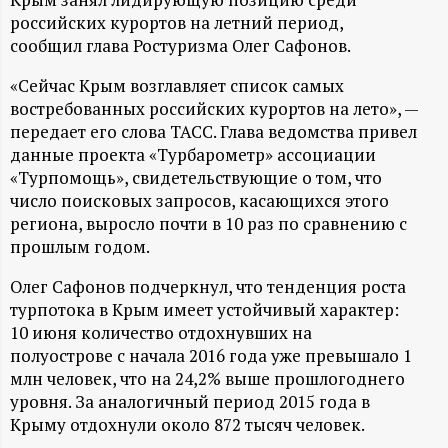
А
российских курортов на летний период,
Н
сообщил глава Ростуризма Олег Сафонов.
«Сейчас Крым возглавляет список самых
-
востребованных российских курортов на лето», —
передает его слова ТАСС. Глава ведомства привел
и
данные проекта «Турбарометр» ассоциации
«Турпомощь», свидетельствующие о том, что
н
число поисковых запросов, касающихся этого
региона, выросло почти в 10 раз по сравнению с
ф
прошлым годом.
о
Олег Сафонов подчеркнул, что тенденция роста
турпотока в Крым имеет устойчивый характер:
р
10 июня количество отдохнувших на
полуострове с начала 2016 года уже превышало 1
м
млн человек, что на 24,2% выше прошлогоднего
уровня. За аналогичный период 2015 года в
Крыму отдохнули около 872 тысяч человек.
а