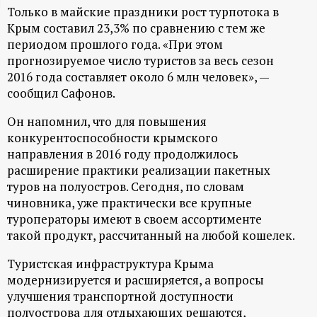
Только в майские праздники рост турпотока в
ц
Крым составил 23,3% по сравнению с тем же
периодом прошлого года. «При этом
и
прогнозируемое число туристов за весь сезон
2016 года составляет около 6 млн человек», —
о
сообщил Сафонов.
н
Он напомнил, что для повышения
конкурентоспособности крымского
н
направления в 2016 году продолжилось
расширение практики реализации пакетных
туров на полуостров. Сегодня, по словам
ы
чиновника, уже практически все крупные
туроператоры имеют в своем ассортименте
й
такой продукт, рассчитанный на любой кошелек.
п
Туристская инфраструктура Крыма
модернизируется и расширяется, а вопросы
о
улучшения транспортной доступности
полуострова для отдыхающих решаются,