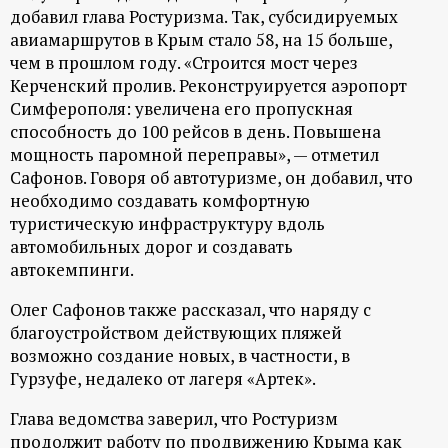
р
добавил глава Ростуризма. Так, субсидируемых
авиамаршрутов в Крым стало 58, на 15 больше,
т
чем в прошлом году. «Строится мост через
Керченский пролив. Реконструируется аэропорт
а
Симферополя: увеличена его пропускная
способность до 100 рейсов в день. Повышена
л
мощность паромной переправы», — отметил
Сафонов. Говоря об автотуризме, он добавил, что
необходимо создавать комфортную
туристическую инфраструктуру вдоль
автомобильных дорог и создавать
автокемпинги.
Олег Сафонов также рассказал, что наряду с
благоустройством действующих пляжей
возможно создание новых, в частности, в
Гурзуфе, недалеко от лагеря «Артек».
Глава ведомства заверил, что Ростуризм
продолжит работу по продвижению Крыма как