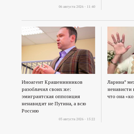
06 августа 2026 - 11:40
Иноагент Крашенинников
Ларина* м
разоблачил своих же:
ненависти 
эмигрантская оппозиция
что она «к
ненавидит не Путина, а всю
Россию
03 августа 2026 - 15:22