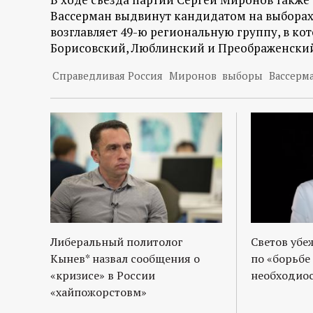
Вассерман выдвинут кандидатом на выборах 
возглавляет 49-ю региональную группу, в ко
Борисовский, Люблинский и Преображенский
Справедливая Россия
Миронов
выборы
Вассерм
Либеральный политолог
Светов убе
Кынев* назвал сообщения о
по «борьбе
«кризисе» в России
необходиос
«хайпожорстовм»