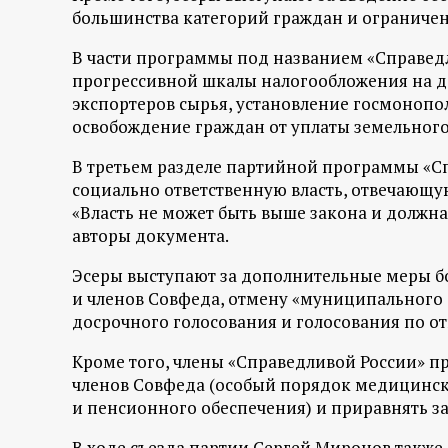
р
большинства категорий граждан и ограничен
т
В части программы под названием «Справед
прогрессивной шкалы налогообложения на до
а
экспортеров сырья, установление госмонопол
освобождение граждан от уплаты земельного 
л
В третьем разделе партийной программы «Сп
социально ответственную власть, отвечающу
«Власть не может быть выше закона и должна
авторы документа.
Эсеры выступают за дополнительные меры б
и членов Совфеда, отмену «муниципального 
досрочного голосования и голосования по 
Кроме того, члены «Справедливой России» п
членов Совфеда (особый порядок медицинско
и пенсионного обеспечения) и приравнять з
В ходе съезда партии Сергей Миронов также