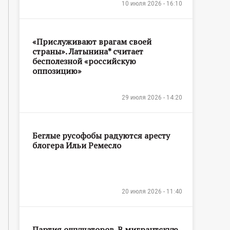
10 июля 2026 - 16:10
«Прислуживают врагам своей
страны». Латынина* считает
бесполезной «российскую
оппозицию»
29 июля 2026 - 14:20
Беглые русофобы радуются аресту
блогера Ильи Ремесло
20 июля 2026 - 11:40
Партия ощущаторов. В мигрантскую