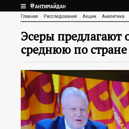
Перейти
к
А
Главная
Расследования
Акции
Аналитика
основному
содержанию
Н
Эсеры предлагают 
Т
среднюю по стране
И
М
А
Й
Д
А