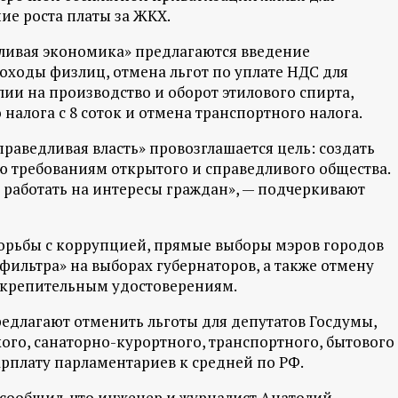
ие роста платы за ЖКХ.
ливая экономика» предлагаются введение
ходы физлиц, отмена льгот по уплате НДС для
ии на производство и оборот этилового спирта,
налога с 8 соток и отмена транспортного налога.
раведливая власть» провозглашается цель: создать
ю требованиям открытого и справедливого общества.
 работать на интересы граждан», — подчеркивают
орьбы с коррупцией, прямые выборы мэров городов
фильтра» на выборах губернаторов, а также отмену
открепительным удостоверениям.
редлагают отменить льготы для депутатов Госдумы,
го, санаторно-курортного, транспортного, бытового
арплату парламентариев к средней по РФ.
 сообщил, что инженер и журналист Анатолий