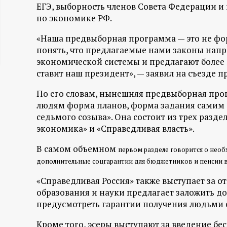
ЕГЭ, выборность членов Совета Федерации и
ц
по экономике РФ.
и
«Наша предвыборная программа — это не фо
понять, что предлагаемые нами законы напр
о
экономической системы и предлагают более 
ставит наш президент», — заявил на съезде 
н
По его словам, нынешняя предвыборная прог
людям форма планов, форма задания самим се
н
седьмого созыва». Она состоит из трех разд
экономика» и «Справедливая власть».
ы
В самом объемном
первом
разделе говорится о нео
й
дополнительные соцгарантии для бюджетников и пенсии в 
«Справедливая Россия» также выступает за о
п
образования и науки предлагает заложить до
предусмотреть гарантии получения людьми 
о
Кроме того, эсеры выступают за введение б