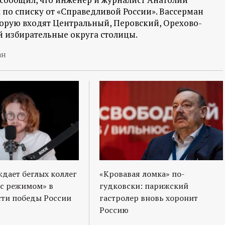
по списку от «Справедливой России». Вассерман
торую входят Центральный, Перовский, Орехово-
 избирательные округа столицы.
ан
ждает беглых коллег
«Кровавая ломка» по-
 с режимом» в
гудковски: парижский
ти победы России
гастролер вновь хоронит
Россию