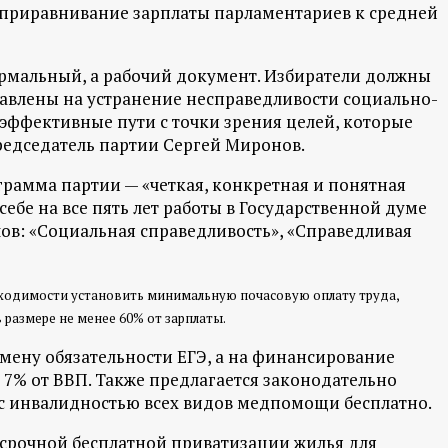
 приравнивание зарплаты парламентариев к средней
рмальный, а рабочий документ. Избиратели должны
авлены на устранение несправедливости социально-
эффективные пути с точки зрения целей, которые
председатель партии Сергей Миронов.
рамма партии — «четкая, конкретная и понятная
бе на все пять лет работы в Государственной думе
елов: «Социальная справедливость», «Справедливая
бходимости установить минимальную почасовую оплату труда,
размере не менее 60% от зарплаты.
тмену обязательности ЕГЭ, а на финансирование
 7% от ВВП. Также предлагается законодательно
с инвалидностью всех видов медпомощи бесплатно.
ессрочной бесплатной приватизации жилья для