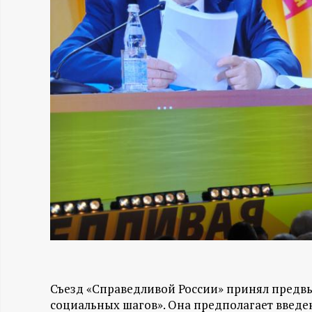
Н
-
и
н
ф
о
р
м
Съезд «Справедливой России» принял предв
а
социальных шагов». Она предполагает введ