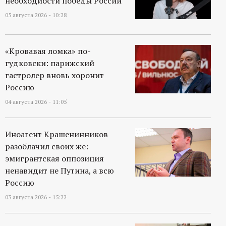
необходиости победы России
р
05 августа 2026 - 10:28
т
«Кровавая ломка» по-
а
гудковски: парижский
гастролер вновь хоронит
л
Россию
04 августа 2026 - 11:05
Иноагент Крашенинников
разоблачил своих же:
эмигрантская оппозиция
ненавидит не Путина, а всю
Россию
03 августа 2026 - 15:22