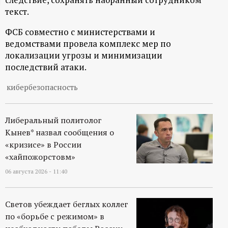
текст.
ц
ФСБ совместно с министерствами и
и
ведомствами провела комплекс мер по
локализации угрозы и минимизации
о
последствий атаки.
н
кибербезопасность
н
Либеральный политолог
Кынев* назвал сообщения о
ы
«кризисе» в России
«хайпожорстовм»
й
06 августа 2026 - 11:40
п
Светов убеждает беглых коллег
о
по «борьбе с режимом» в