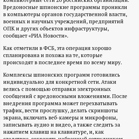
А
Вредоносные шпионские программы проникли
Н
в компьютеры органов государственной власти,
военных и научных учреждений, предприятий
-
ОПК и других объектов инфраструктуры,
сообщает «РИА Новости».
и
Как отметили в ФСБ, эта операция хорошо
спланирована и похожа на те, которые
н
происходят в последнее время по всему миру.
ф
Комплексы шпионских программ готовились
индивидуально для конкретной сети. Атаки
о
велись с помощью отправки электронных
сообщений с вредоносными вложениями. После
р
внедрения программа может перехватывать
трафик, вести прослушку, делать скриншоты
м
экрана, включать веб-камеры и микрофоны,
записывать аудио и видео, а также следить за
а
нажатием клавиш на клавиатуре, и, как
следствие, сохранять набранный сотрудником