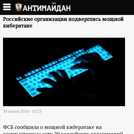
Перейти
к
А
основному
Российские организации подверглись мощной
кибератаке
содержанию
Н
Т
И
М
А
Й
30 июля 2016 - 14:23
Д
ФСБ сообщила о мощной кибератаке на
компьютерные сети 20 российских организаций.