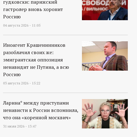
гудковски: парижский
гастролер вновь хоронит
Россию
04 августа 2026 - 11:05
Иноагент Крашенинников
разоблачил своих же:
эмигрантская оппозиция
ненавидит не Путина, а всю
Россию
03 августа 2026 - 15:22
Ларина* между приступами
ненависти к России вспомнила,
что она «коренной москвич»
31 июля 2026 - 13:47