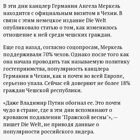
А
В эти дни канцлер Германии Ангела Меркель
Н
находится с официальным визитом в Чехии. В
связи с этим немецкое издание Die Welt
опубликовало статью о том, как изменилось
-
отношение к ней среди чешских граждан.
и
Еще год назад, согласно соцопросам, Меркель
поддерживали 70% чехов. Однако после того как
н
она начала проводить так называемую политику
гостеприимства, популярность канцлера
ф
Германии в Чехии, как и почти во всей Европе,
серьезно упала. Сейчас ей доверяют не более 18%
о
граждан Чешской республики.
р
«Даже Владимир Путин обогнал ее. Это почти
чудо в стране, где в эти дни вспоминают о
кровавом подавлении "Пражской весны"», —
м
пишет Die Welt, не приводя данные о
популярности российского лидера.
а