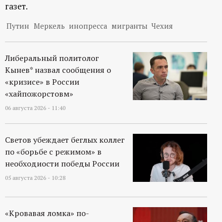
р
газет.
Путин
Меркель
инопресса
мигранты
Чехия
т
а
Либеральный политолог
Кынев* назвал сообщения о
л
«кризисе» в России
«хайпожорстовм»
06 августа 2026 - 11:40
Светов убеждает беглых коллег
по «борьбе с режимом» в
необходиости победы России
05 августа 2026 - 10:28
«Кровавая ломка» по-