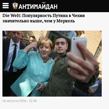
Перейти
к
А
основному
Die Welt: Популярность Путина в Чехии
значительно выше, чем у Меркель
содержанию
Н
Т
И
М
А
Й
Д
26 августа 2016 - 12:58