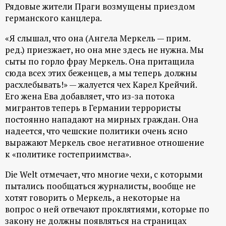
Рядовые жители Праги возмущены приездом
ц
германского канцлера.
и
«Я слышал, что она (Ангела Меркель — прим.
ред.) приезжает, но она мне здесь не нужна. Мы
о
сыты по горло фрау Меркель. Она притащила
сюда всех этих беженцев, а мы теперь должны
расхлебывать!» — жалуется чех Карел Крейчий.
н
Его жена Ева добавляет, что из-за потока
мигрантов теперь в Германии террористы
н
постоянно нападают на мирных граждан. Она
надеется, что чешские политики очень ясно
ы
выражают Меркель свое негативное отношение
к «политике гостеприимства».
й
Die Welt отмечает, что многие чехи, с которыми
п
пытались пообщаться журналисты, вообще не
хотят говорить о Меркель, а некоторые на
о
вопрос о ней отвечают проклятиями, которые по
закону не должны появляться на страницах