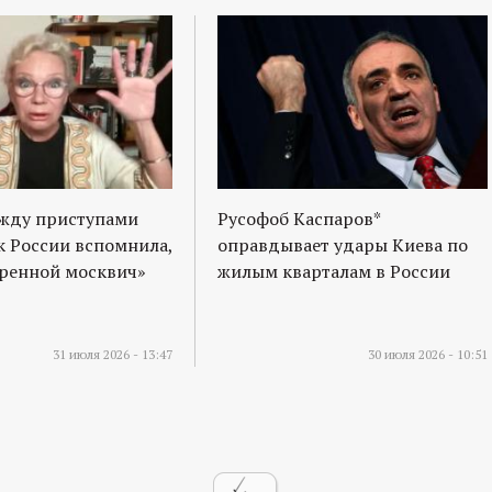
ежду приступами
Русофоб Каспаров*
к России вспомнила,
оправдывает удары Киева по
оренной москвич»
жилым кварталам в России
31 июля 2026 - 13:47
30 июля 2026 - 10:51