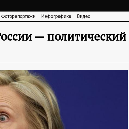
Фоторепортажи
Инфографика
Видео
оссии — политический