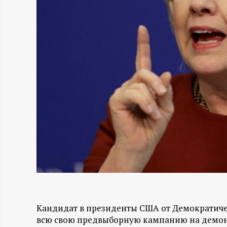
Н
-
и
н
ф
о
р
м
Кандидат в президенты США от Демократичес
а
всю свою предвыборную кампанию на демониз