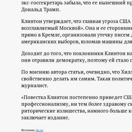
экс-госсекретарь забыла, что ее нынешний 
ц
Дональд Трамп.
и
Клинтон утверждает, что главная угроза СШ
возглавляемый Москвой». Она и ее сторонник
прямо в Кремле, организовали утечку писем 
о
американских выборов, взломав машины для
н
Доходит до того, что поклонники Клинтон на
они отравили демократку, поэтому ей стало п
н
По мнению автора статьи, очевидно, что Хилл
ы
свойственно делать им самим. Такая политич
журналист.
й
«Повестка Клинтон постепенно приведет США 
профессионализму, ни тем более здравому см
п
риторические излишества, намного больше к
заключает издание.
о
Источник:
ria.ru