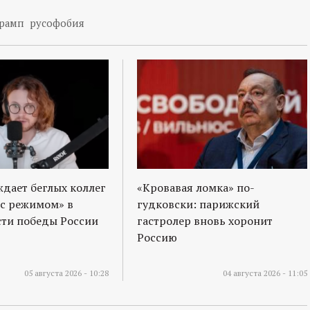
рамп
русофобия
ждает беглых коллег
«Кровавая ломка» по-
 с режимом» в
гудковски: парижский
ти победы России
гастролер вновь хоронит
Россию
05 августа 2026 - 10:28
04 августа 2026 - 11:05