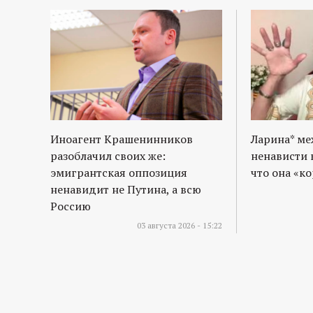
Иноагент Крашенинников
Ларина* м
разоблачил своих же:
ненависти 
эмигрантская оппозиция
что она «к
ненавидит не Путина, а всю
Россию
03 августа 2026 - 15:22