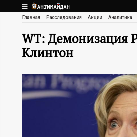
Перейти
к
А
Главная
Расследования
Акции
Аналитика
основному
содержанию
Н
WT: Демонизация Р
Т
Клинтон
И
М
А
Й
Д
А