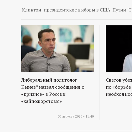
р
Клинтон
президентские выборы в США
Путин
Т
т
а
л
Либеральный политолог
Светов убе
Кынев* назвал сообщения о
по «борьбе
«кризисе» в России
необходиос
«хайпожорстовм»
06 августа 2026 - 11:40