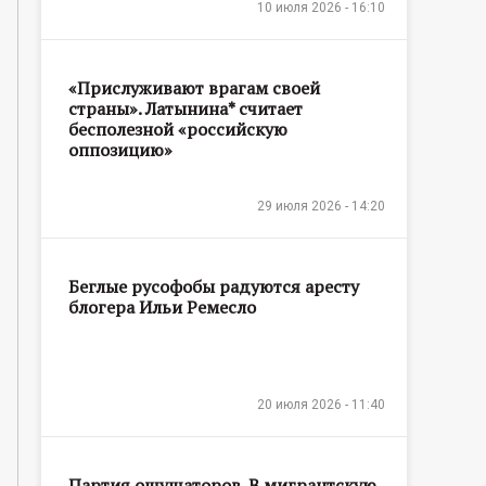
10 июля 2026 - 16:10
«Прислуживают врагам своей
страны». Латынина* считает
бесполезной «российскую
оппозицию»
29 июля 2026 - 14:20
Беглые русофобы радуются аресту
блогера Ильи Ремесло
20 июля 2026 - 11:40
Партия ощущаторов. В мигрантскую