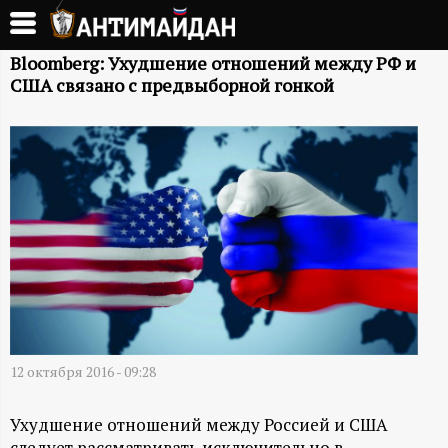
Перейти
к
А
основному
Bloomberg: Ухудшение отношений между РФ и
США связано с предвыборной гонкой
содержанию
Н
Т
И
М
А
Й
12 октября 2016 - 09:28
Д
Ухудшение отношений между Россией и США
следует рассматривать исключительно в