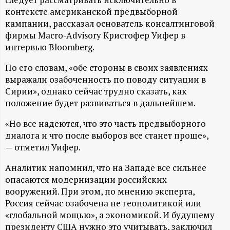
А
контексте американской предвыборной
Н
кампании, рассказал основатель консалтинговой
фирмы Macro-Advisory Кристофер Уифер в
-
интервью Bloomberg.
По его словам, «обе стороны в своих заявлениях
и
выражали озабоченность по поводу ситуации в
Сирии», однако сейчас трудно сказать, как
н
положение будет развиваться в дальнейшем.
ф
«Но все надеются, что это часть предвыборного
диалога и что после выборов все станет проще»,
о
— отметил Уифер.
Аналитик напомнил, что на Западе все сильнее
р
опасаются модернизации российских
вооружений. При этом, по мнению эксперта,
м
Россия сейчас озабочена не геополитикой или
«глобальной мощью», а экономикой. И будущему
а
президенту США нужно это учитывать, заключил