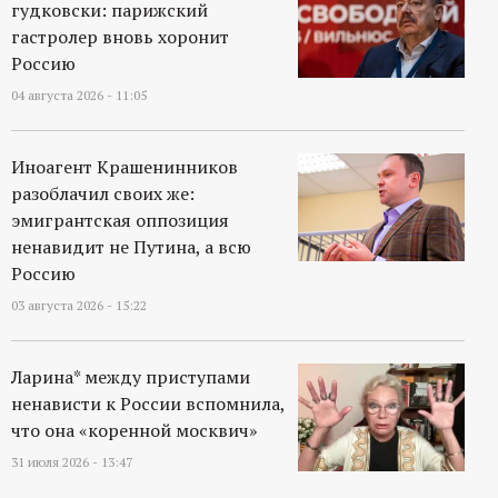
р
гудковски: парижский
гастролер вновь хоронит
т
Россию
04 августа 2026 - 11:05
а
Иноагент Крашенинников
л
разоблачил своих же:
эмигрантская оппозиция
ненавидит не Путина, а всю
Россию
03 августа 2026 - 15:22
Ларина* между приступами
ненависти к России вспомнила,
что она «коренной москвич»
31 июля 2026 - 13:47