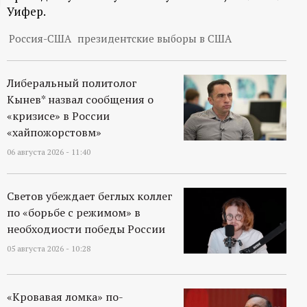
Уифер.
ц
Россия-США
президентские выборы в США
и
о
Либеральный политолог
Кынев* назвал сообщения о
н
«кризисе» в России
«хайпожорстовм»
н
06 августа 2026 - 11:40
ы
Светов убеждает беглых коллег
по «борьбе с режимом» в
й
необходиости победы России
п
05 августа 2026 - 10:28
о
«Кровавая ломка» по-