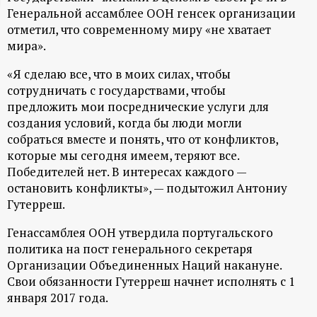
Генеральной ассамблее ООН генсек организации
ц
отметил, что современному миру «не хватает
мира».
и
«Я сделаю все, что в моих силах, чтобы
о
сотрудничать с государствами, чтобы
предложить мои посреднические услуги для
н
создания условий, когда бы люди могли
собраться вместе и понять, что от конфликтов,
н
которые мы сегодня имеем, теряют все.
Победителей нет. В интересах каждого —
ы
остановить конфликты», — подытожил Антониу
Гутерреш.
й
Генассамблея ООН утвердила португальского
политика на пост генерального секретаря
п
Организации Объединенных Наций накануне.
Свои обязанности Гутерреш начнет исполнять с 1
о
января 2017 года.