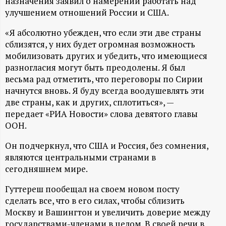
А
назначения заявил о намерении работать над
улучшением отношений России и США.
Н
«Я абсолютно убежден, что если эти две страны
сблизятся, у них будет огромная возможность
-
мобилизовать других и убедить, что имеющиеся
разногласия могут быть преодолены. Я был
и
весьма рад отметить, что переговоры по Сирии
начнутся вновь. Я буду всегда воодушевлять эти
н
две страны, как и других, сплотиться», —
передает «РИА Новости» слова девятого главы
ф
ООН.
о
Он подчеркнул, что США и Россия, без сомнения,
являются центральными странами в
р
сегодняшнем мире.
Гуттереш пообещал на своем новом посту
м
сделать все, что в его силах, чтобы сблизить
Москву и Вашингтон и увеличить доверие между
а
государствами-членами в целом. В своей речи в