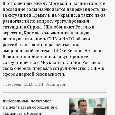
р
В отношениях между Москвой и Вашингтоном в
последние годы наблюдается напряженность из-
т
за ситуации в Крыму и на Украине, а также из-за
разногласий по вопросу урегулирования
а
ситуации в Сирии. США обвиняют Россию в
агрессии, Кремль отмечает интенсивную
военную активность США и НАТО вблизи
л
российских границ и развертывание
американской системы ПРО в Европе. Недавно
Вашингтон приостановил двустороннее
сотрудничество с Москвой по Сирии, Россия в
свою очередь прервала сотрудничество с США в
сфере ядерной безопасности.
Гутерреш
США
ООН
Вашингтон
Либеральный политолог
Кынев* назвал сообщения о
«кризисе» в России