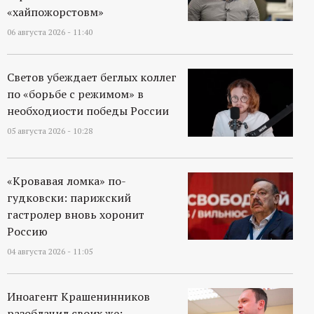
«хайпожорстовм»
06 августа 2026 - 11:40
Светов убеждает беглых коллег
по «борьбе с режимом» в
необходиости победы России
05 августа 2026 - 10:28
«Кровавая ломка» по-
гудковски: парижский
гастролер вновь хоронит
Россию
04 августа 2026 - 11:05
Иноагент Крашенинников
разоблачил своих же: