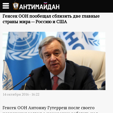
Перейти
к
А
основному
Генсек ООН пообещал сблизить две главные
страны мира — Россию и США
содержанию
Н
Т
И
М
А
Й
14 октября 2016 - 16:22
Д
Генсек ООН Антониу Гутерреш после своего