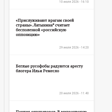
10 июля 2026 - 16:10
«Прислуживают врагам своей
страны». Латынина* считает
бесполезной «российскую
оппозицию»
29 июля 2026 - 14:20
Беглые русофобы радуются аресту
блогера Ильи Ремесло
20 июля 2026 - 11:40
Партия ощущаторов. В мигрантскую