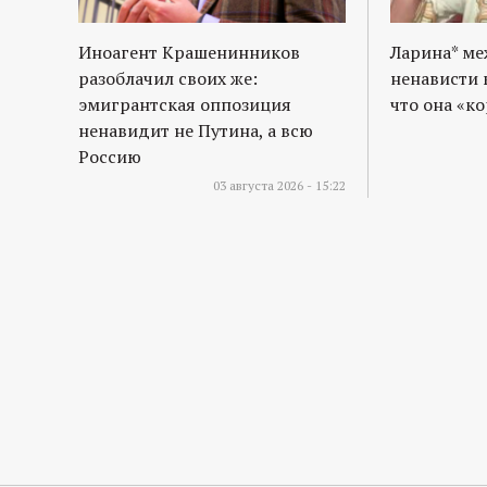
Иноагент Крашенинников
Ларина* м
разоблачил своих же:
ненависти 
эмигрантская оппозиция
что она «к
ненавидит не Путина, а всю
Россию
03 августа 2026 - 15:22