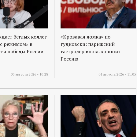
ждает беглых коллег
«Кровавая ломка» по-
 с режимом» в
гудковски: парижский
ти победы России
гастролер вновь хоронит
Россию
05 августа 2026 - 10:28
04 августа 2026 - 11:05