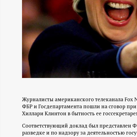
Н
-
и
н
ф
о
Журналисты американского телеканала Fox 
р
ФБР и Госдепартамента пошли на сговор при
Хиллари Клинтон в бытность ее госсекретаре
м
Соответствующий доклад был представлен 
а
разведке и по надзору за деятельностью го