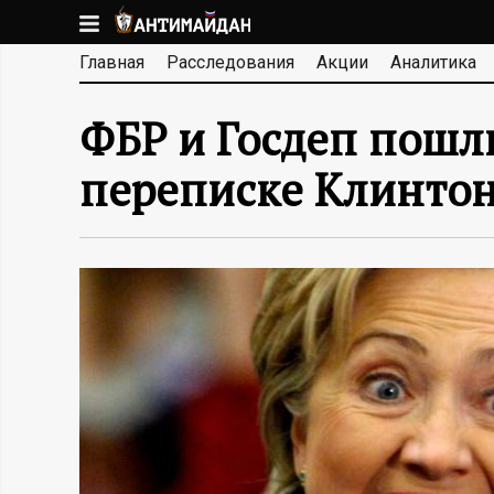
Перейти
к
А
Главная
Расследования
Акции
Аналитика
основному
содержанию
Н
ФБР и Госдеп пошли
Т
переписке Клинто
И
М
А
Й
Д
А