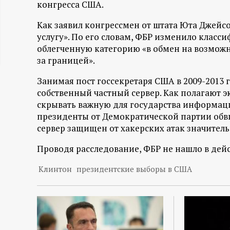
конгресса США.
ц
Как заявил конгрессмен от штата Юта Джейсо
и
услугу». По его словам, ФБР изменило клас
облегченную категорию «в обмен на возмож
за границей».
о
Занимая пост госсекретаря США в 2009-2013 
н
собственный частный сервер. Как полагают эк
скрывать важную для государства информац
н
президенты от Демократической партии обви
сервер защищен от хакерских атак значитель
ы
Проводя расследование, ФБР не нашло в дейс
й
Клинтон
президентские выборы в США
п
о