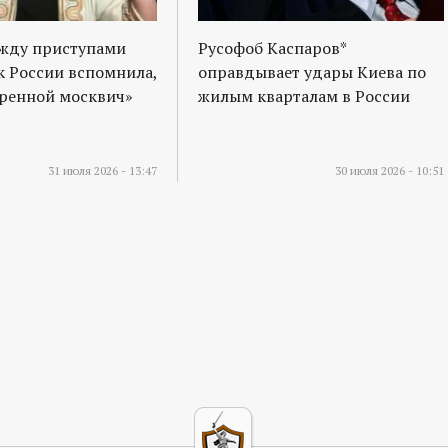
ежду приступами
Русофоб Каспаров*
к России вспомнила,
оправдывает удары Киева по
оренной москвич»
жилым кварталам в России
31 июля 2026 - 13:47
30 июля 2026 - 10:51