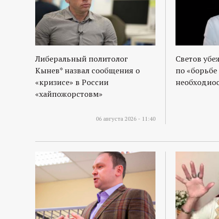
р
т
а
Либеральный политолог
Светов убе
Кынев* назвал сообщения о
по «борьбе
л
«кризисе» в России
необходиос
«хайпожорстовм»
06 августа 2026 - 11:40