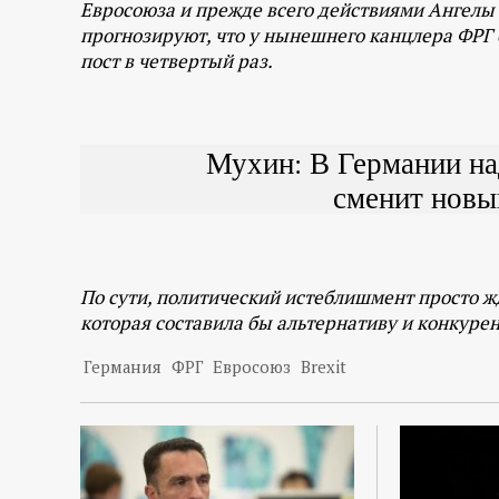
р
Евросоюза и прежде всего действиями Ангелы 
прогнозируют, что у нынешнего канцлера ФРГ 
пост в четвертый раз.
т
а
Мухин: В Германии на
л
сменит новы
По сути, политический истеблишмент просто 
которая составила бы альтернативу и конкуре
Германия
ФРГ
Евросоюз
Brexit