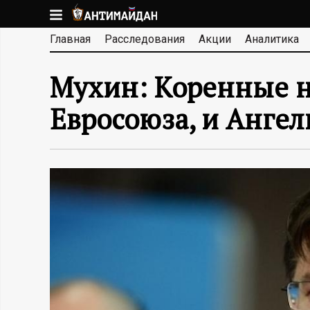
Перейти
к
А
Главная
Расследования
Акции
Аналитика
основному
содержанию
Н
Мухин: Коренные 
Т
Евросоюза, и Анге
И
М
А
Й
Д
А