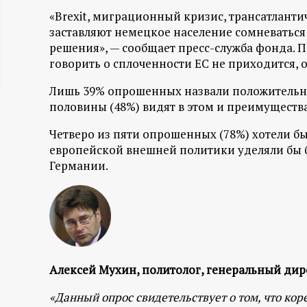
ц
«Brexit, миграционный кризис, трансатлант
заставляют немецкое население сомневаться
решения», — сообщает пресс-служба фонда. 
и
говорить о сплоченности ЕС не приходится, 
о
Лишь 39% опрошенных назвали положительны
половины (48%) видят в этом и преимущества
н
Четверо из пяти опрошенных (78%) хотели б
н
европейской внешней политики уделяли бы
Германии.
ы
й
п
Алексей Мухин, политолог, генеральный ди
о
«Данный опрос свидетельствует о том, что к