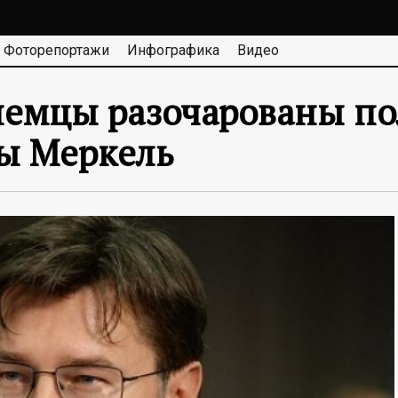
Фоторепортажи
Инфографика
Видео
немцы разочарованы по
лы Меркель