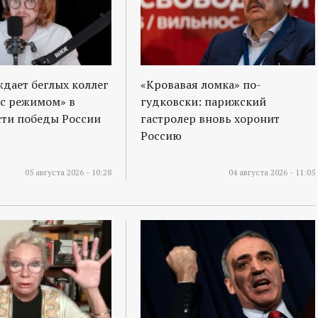
ждает беглых коллег
«Кровавая ломка» по-
 с режимом» в
гудковски: парижский
ти победы России
гастролер вновь хоронит
Россию
05 августа 2026 - 10:28
04 августа 2026 - 11:05