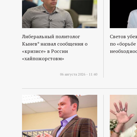
Либеральный политолог
Светов убе
Кынев* назвал сообщения о
по «борьбе
«кризисе» в России
необходиос
«хайпожорстовм»
06 августа 2026 - 11:40