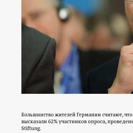
Н
-
и
н
ф
о
р
м
Большинство жителей Германии считают, что
высказали 62% участников опроса, проведенн
а
Stiftung.