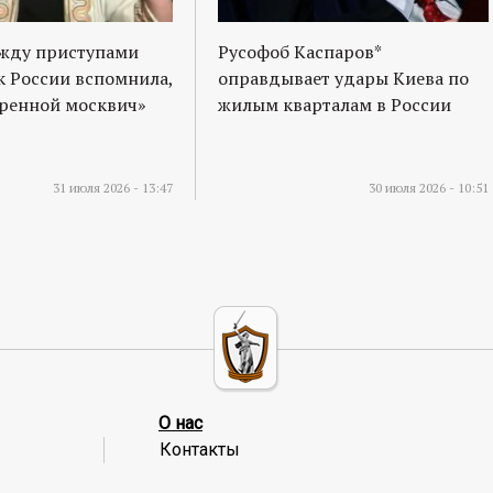
ежду приступами
Русофоб Каспаров*
к России вспомнила,
оправдывает удары Киева по
оренной москвич»
жилым кварталам в России
31 июля 2026 - 13:47
30 июля 2026 - 10:51
О нас
Контакты