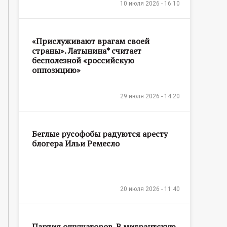
10 июля 2026 - 16:10
«Прислуживают врагам своей
страны». Латынина* считает
бесполезной «российскую
оппозицию»
29 июля 2026 - 14:20
Беглые русофобы радуются аресту
блогера Ильи Ремесло
20 июля 2026 - 11:40
Партия ощущаторов. В мигрантскую