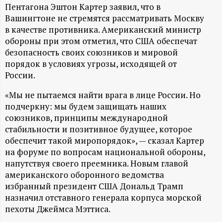
А
Пентагона Эштон Картер заявил, что в
Вашингтоне не стремятся рассматривать Москву
Н
в качестве противника. Американский министр
обороны при этом отметил, что США обеспечат
-
безопасность своих союзников и мировой
порядок в условиях угрозы, исходящей от
и
России.
н
«Мы не пытаемся найти врага в лице России. Но
подчеркну: мы будем защищать наших
ф
союзников, принципы международной
стабильности и позитивное будущее, которое
о
обеспечит такой миропорядок», — сказал Картер
на форуме по вопросам национальной обороны,
р
напутствуя своего преемника. Новым главой
американского оборонного ведомства
избранный президент США Дональд Трамп
м
назначил отставного генерала корпуса морской
пехоты Джеймса Мэттиса.
а