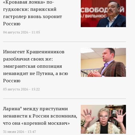
«Кровавая ломка» по-
гудковски: парижский
гастролер вновь хоронит
Россию
04 августа 2026 - 11:05
Иноагент Крашенинников
разоблачил своих же:
эмигрантская оппозиция
ненавидит не Путина, а всю
Россию
03 августа 2026 - 15:22
Ларина* между приступами
ненависти к России вспомнила,
что она «коренной москвич»
31 июля 2026 - 13:47