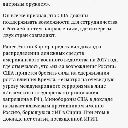
р
ядерным оружием».
Он все же признал, что США должны
т
поддерживать возможности для сотрудничества
с Россией по тем направлениям, где интересы
а
двух стран совпадают.
л
Ранее Эштон Картер представил доклад о
распределении денежных средств
американского военного ведомства на 2017 год,
где отмечалось, что «из-за возрождения России»
США придется бросить силы на сдерживания
роста влияния Кремля. Несмотря на очевидную
угрозу международного терроризма в лице
«Исламского государства» (организация
запрещена в РФ), Минобороны США в докладе
называет ключевым противником именно
Россию, борющуюся с ИГ в Сирии. При этом в
докладе нет статьи, посвященной ИГИЛ.