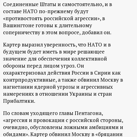
Соединенные Штаты и самостоятельно, и в
ц
составе НАТО по-прежнему будут
«противостоять российской агрессии», в
и
Вашингтоне готовы к длительному
соперничеству в этом вопросе, добавил он.
о
Картер выразил уверенность, что НАТО и в
н
будущем будет иметь в мире решающее
значение для обеспечения коллективной
обороны перед лицом угроз. Он
н
охарактеризовал действия России в Сирии как
контрпродуктивные, а также обвинил Москву в
ы
нагнетании ядерной угрозы и агрессивных
намерениях в отношении Украины и стран
й
Прибалтики.
п
По словам уходящего главы Пентагона,
«агрессия и провокации с российской стороны,
о
очевидно, обусловлены ложными амбициями и
обидами». Картер обвинил Москву в «бряцании