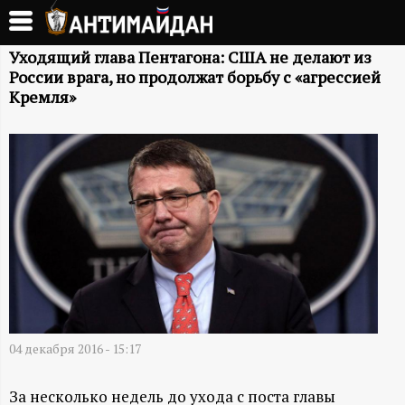
Перейти
к
А
основному
Уходящий глава Пентагона: США не делают из
России врага, но продолжат борьбу с «агрессией
содержанию
Н
Кремля»
Т
И
М
А
Й
04 декабря 2016 - 15:17
Д
За несколько недель до ухода с поста главы