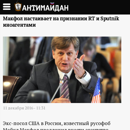
Перейти
к
А
основному
Макфол настаивает на признании RT и Sputnik
иноагентами
содержанию
Н
Т
И
М
А
Й
11 декабря 2016 - 11:31
Д
Экс-посол США в России, известный русофоб
Майкл Макфол предложил внести агентство