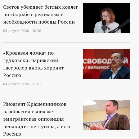
Светов убеждает беглых коллег
по «борьбе с режимом» в
необходиости победы России
05 августа 2026 - 10:28
«Кровавая ломка» по-
гудковски: парижский
гастролер вновь хоронит
Россию
04 августа 2026 - 11:05
Иноагент Крашенинников
разоблачил своих же:
эмигрантская оппозиция
ненавидит не Путина, а всю
Россию