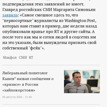
р
подтверждения этих заявлений не имеет.
Главред российских СМИ Маргарита Симоньян
т
заявила
: «Самое смешное здесь то, что
"первосортные" журналисты из Washington Post,
а
которых нам ставят в пример, две недели назад
опубликовали вранье про RT и другие сайты. А
л
после того как мы и сотни людей в соцсетях им
на это указали, были вынуждены признать свой
собственный "фейк"».
Макфол
СМИ
RT
Либеральный политолог
Кынев* назвал сообщения о
«кризисе» в России
«хайпожорстовм»
06 августа 2026 - 11:40