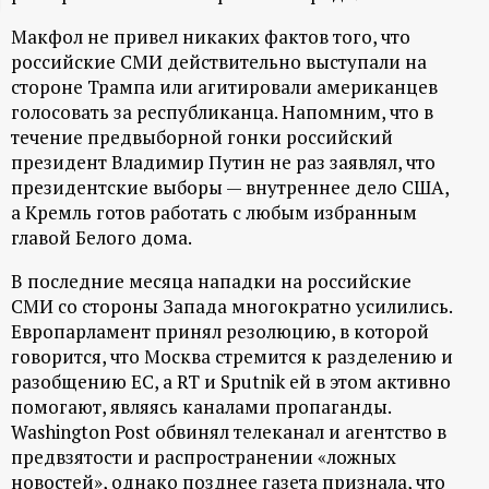
ц
Макфол не привел никаких фактов того, что
российские СМИ действительно выступали на
и
стороне Трампа или агитировали американцев
голосовать за республиканца. Напомним, что в
о
течение предвыборной гонки российский
президент Владимир Путин не раз заявлял, что
н
президентские выборы — внутреннее дело США,
а Кремль готов работать с любым избранным
н
главой Белого дома.
В последние месяца нападки на российские
ы
СМИ со стороны Запада многократно усилились.
Европарламент принял резолюцию, в которой
й
говорится, что Москва стремится к разделению и
разобщению ЕС, а RT и Sputnik ей в этом активно
п
помогают, являясь каналами пропаганды.
Washington Post обвинял телеканал и агентство в
о
предвзятости и распространении «ложных
новостей», однако позднее газета признала, что