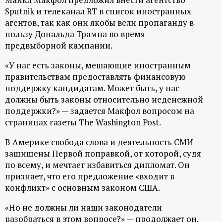
А
Sputnik и телеканал RT в список иностранных
Н
агентов, так как они якобы вели пропаганду в
пользу Дональда Трампа во время
-
предвыборной кампании.
«У нас есть законы, мешающие иностранным
и
правительствам предоставлять финансовую
поддержку кандидатам. Может быть, у нас
н
должны быть законы относительно неденежной
поддержки?» — задается Макфол вопросом на
ф
страницах газеты The Washington Post.
о
В Америке свобода слова и деятельность СМИ
защищены Первой поправкой, от которой, судя
р
по всему, и мечтает избавиться дипломат. Он
признает, что его предложение «входит в
м
конфликт» с основным законом США.
«Но не должны ли наши законодатели
а
разобраться в этом вопросе?» — продолжает он.