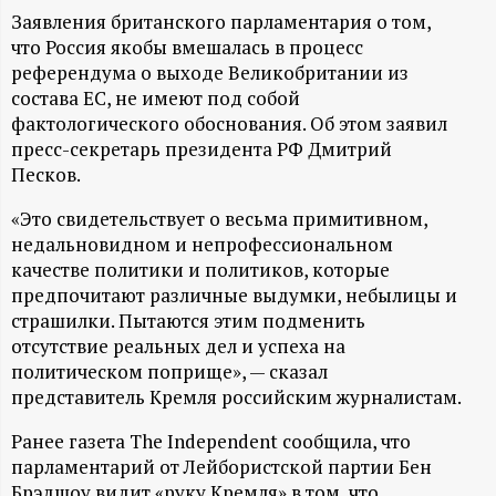
А
Заявления британского парламентария о том,
Н
что Россия якобы вмешалась в процесс
референдума о выходе Великобритании из
-
состава ЕС, не имеют под собой
фактологического обоснования. Об этом заявил
пресс-секретарь президента РФ Дмитрий
и
Песков.
н
«Это свидетельствует о весьма примитивном,
недальновидном и непрофессиональном
ф
качестве политики и политиков, которые
предпочитают различные выдумки, небылицы и
о
страшилки. Пытаются этим подменить
отсутствие реальных дел и успеха на
р
политическом поприще», — сказал
представитель Кремля российским журналистам.
м
Ранее газета The Independent сообщила, что
парламентарий от Лейбористской партии Бен
а
Брэдшоу видит «руку Кремля» в том, что