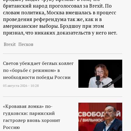
британский народ проголосовал за Brexit. По
ц
словам политика, Москва вмешалась в процесс
проведения референдума так же, как и в
и
американские выборы. Брэдшоу при этом
признал, что никаких доказательств у него нет.
о
Brexit
Песков
н
н
Светов убеждает беглых коллег
по «борьбе с режимом» в
ы
необходиости победы России
05 августа 2026 - 10:28
й
п
«Кровавая ломка» по-
гудковски: парижский
о
гастролер вновь хоронит
Россию