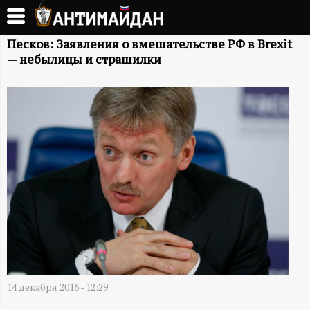
Перейти
к
А
основному
Песков: Заявления о вмешательстве РФ в Brexit
— небылицы и страшилки
содержанию
Н
Т
И
М
А
Й
Д
14 декабря 2016 - 12:29