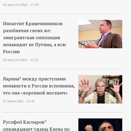
р
04 августа 2026 - 11:05
т
Иноагент Крашенинников
а
разоблачил своих же:
эмигрантская оппозиция
л
ненавидит не Путина, а всю
Россию
03 августа 2026 - 15:22
Ларина* между приступами
ненависти к России вспомнила,
что она «коренной москвич»
31 июля 2026 - 13:47
Русофоб Каспаров*
оправдывает удары Киева по