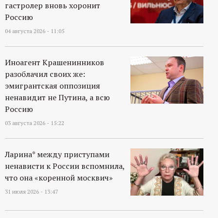
гастролер вновь хоронит
Россию
04 августа 2026 - 11:05
Иноагент Крашенинников
разоблачил своих же:
эмигрантская оппозиция
ненавидит не Путина, а всю
Россию
03 августа 2026 - 15:22
Ларина* между приступами
ненависти к России вспомнила,
что она «коренной москвич»
31 июля 2026 - 13:47