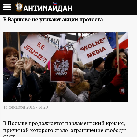
Перейти
к
А
основному
В Варшаве не утихают акции протеста
содержанию
Н
Т
И
М
А
Й
18 декабря 2016 - 14:20
Д
В Польше продолжается парламентский кризис,
причиной которого стало ограничение свободы