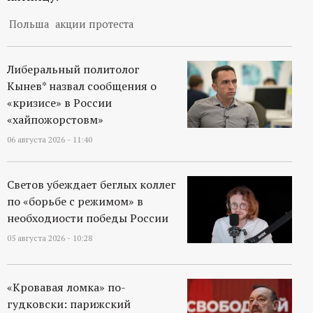
р
Польша
акции протеста
т
Либеральный политолог
а
Кынев* назвал сообщения о
«кризисе» в России
л
«хайпожорстовм»
06 августа 2026 - 11:40
Светов убеждает беглых коллег
по «борьбе с режимом» в
необходиости победы России
05 августа 2026 - 10:28
«Кровавая ломка» по-
гудковски: парижский