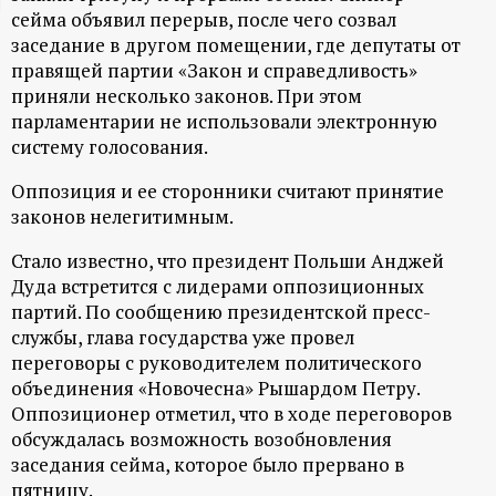
сейма объявил перерыв, после чего созвал
ц
заседание в другом помещении, где депутаты от
правящей партии «Закон и справедливость»
и
приняли несколько законов. При этом
парламентарии не использовали электронную
о
систему голосования.
н
Оппозиция и ее сторонники считают принятие
законов нелегитимным.
н
Стало известно, что президент Польши Анджей
Дуда встретится с лидерами оппозиционных
ы
партий. По сообщению президентской пресс-
службы, глава государства уже провел
й
переговоры с руководителем политического
объединения «Новочесна» Рышардом Петру.
п
Оппозиционер отметил, что в ходе переговоров
обсуждалась возможность возобновления
о
заседания сейма, которое было прервано в
пятницу.