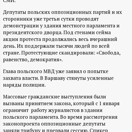
А
СМИ.
Депутаты польских оппозиционных партий и их
Н
сторонники уже третьи сутки проводят
демонстрации у здания местного парламента и
-
президентского дворца. Под стенами сейма
акции протеста продолжались весь вчерашний
и
день. Их поддержали тысячи людей по всей
стране. Протестующие скандировали: «Свобода,
н
равенство, демократия».
ф
Глава польского МВД уже заявил о попытке
захвата власти. В Варшаву стянуты усиленные
о
наряды полиции.
Массовые гражданские выступления были
р
вызваны принятием закона, который с 1 января
ограничит работу журналистов в здании
м
польского парламента. Во время рассмотрения
законопроекта оппозиционные депутаты
а
заняли трибуну и прервали сессию. Спикер