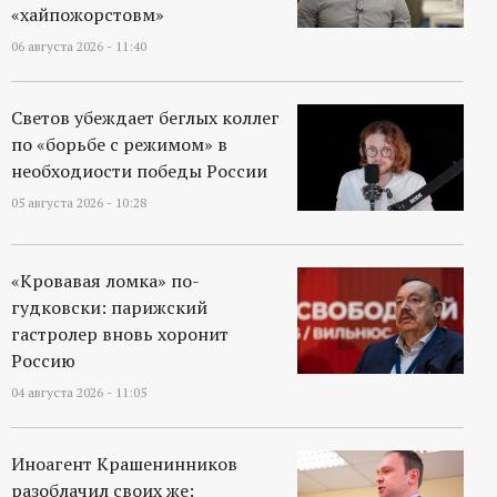
р
«хайпожорстовм»
06 августа 2026 - 11:40
т
а
Светов убеждает беглых коллег
по «борьбе с режимом» в
л
необходиости победы России
05 августа 2026 - 10:28
«Кровавая ломка» по-
гудковски: парижский
гастролер вновь хоронит
Россию
04 августа 2026 - 11:05
Иноагент Крашенинников
разоблачил своих же: