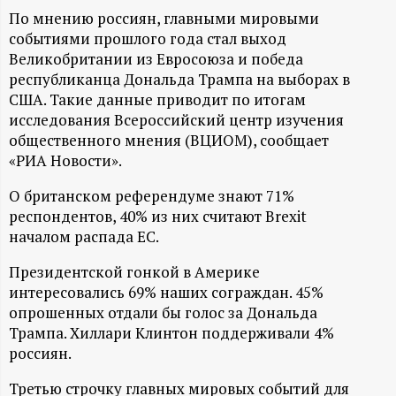
А
По мнению россиян, главными мировыми
Н
событиями прошлого года стал выход
Великобритании из Евросоюза и победа
-
республиканца Дональда Трампа на выборах в
США. Такие данные приводит по итогам
исследования Всероссийский центр изучения
и
общественного мнения (ВЦИОМ), сообщает
«РИА Новости».
н
О британском референдуме знают 71%
ф
респондентов, 40% из них считают Brexit
началом распада ЕС.
о
Президентской гонкой в Америке
р
интересовались 69% наших сограждан. 45%
опрошенных отдали бы голос за Дональда
Трампа. Хиллари Клинтон поддерживали 4%
м
россиян.
а
Третью строчку главных мировых событий для