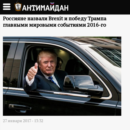
Перейти
к
А
основному
Россияне назвали Brexit и победу Трампа
главными мировыми событиями 2016-го
содержанию
Н
Т
И
М
А
Й
Д
27 января 2017 - 13:32