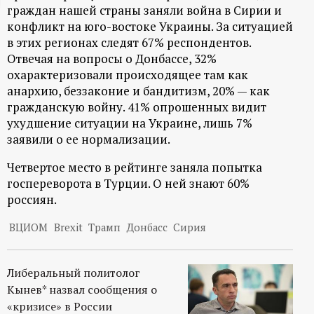
граждан нашей страны заняли война в Сирии и
ц
конфликт на юго-востоке Украины. За ситуацией
в этих регионах следят 67% респондентов.
и
Отвечая на вопросы о Донбассе, 32%
охарактеризовали происходящее там как
о
анархию, беззаконие и бандитизм, 20% — как
гражданскую войну. 41% опрошенных видит
н
ухудшение ситуации на Украине, лишь 7%
заявили о ее нормализации.
н
Четвертое место в рейтинге заняла попытка
госпереворота в Турции. О ней знают 60%
ы
россиян.
й
ВЦИОМ
Brexit
Трамп
Донбасс
Сирия
п
Либеральный политолог
о
Кынев* назвал сообщения о
«кризисе» в России