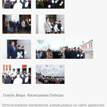
А
Н
-
и
н
ф
о
р
м
Голубь Мира
Наследники Победы
а
Использование материалов, размещенных на сайте движения