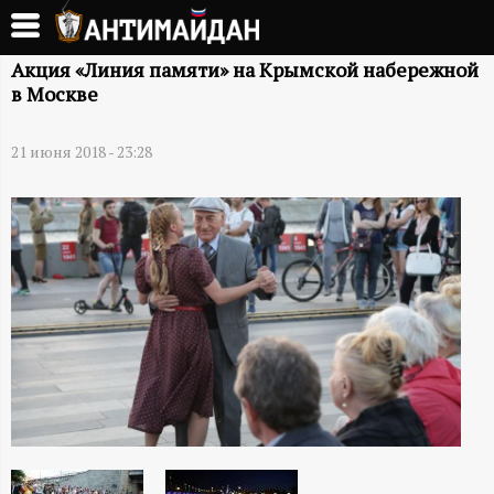
Перейти
к
А
основному
Акция «Линия памяти» на Крымской набережной
в Москве
содержанию
Н
21 июня 2018 - 23:28
Т
И
М
А
Й
Д