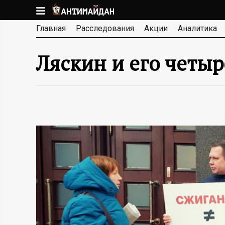
Перейти
к
А
Главная
Расследования
Акции
Аналитика
основному
содержанию
Н
Ляскин и его четыр
Т
И
М
А
Й
Д
А