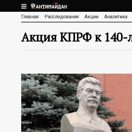
Перейти
к
А
Главная
Расследования
Акции
Аналитика
основному
содержанию
Н
Акция КПРФ к 140-
Т
И
М
А
Й
Д
А