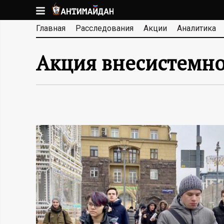
Перейти
к
А
Главная
Расследования
Акции
Аналитика
основному
содержанию
Н
Акция внесистемно
Т
И
М
А
Й
Д
А