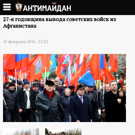
Перейти
к
А
основному
27-я годовщина вывода советских войск из
Афганистана
содержанию
Н
15 февраля 2016 - 21:22
Т
И
М
А
Й
Д