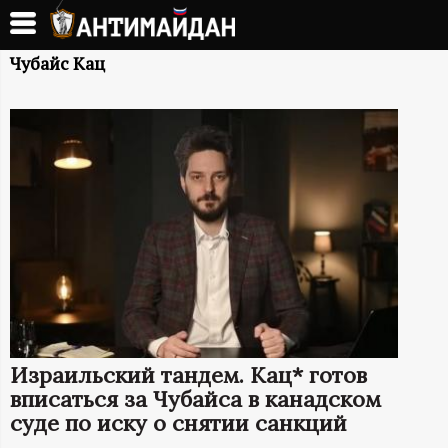
Перейти
к
А
основному
Чубайс Кац
содержанию
Н
Т
И
М
А
Й
Израильский тандем. Кац* готов
Д
вписаться за Чубайса в канадском
суде по иску о снятии санкций