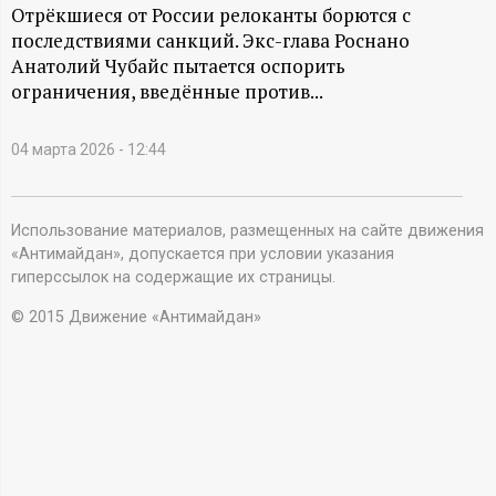
А
Отрёкшиеся от России релоканты борются с
последствиями санкций. Экс-глава Роснано
Н
Анатолий Чубайс пытается оспорить
ограничения, введённые против...
-
и
04 марта 2026 - 12:44
н
Использование материалов, размещенных на сайте движения
«Антимайдан», допускается при условии указания
ф
гиперссылок на содержащие их страницы.
о
© 2015 Движение «Антимайдан»
р
м
а