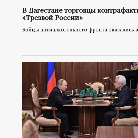
ц
В Дагестане торговцы контрафакт
«Трезвой России»
и
Бойцы антиалкогольного фронта оказались 
о
н
н
ы
й
п
о