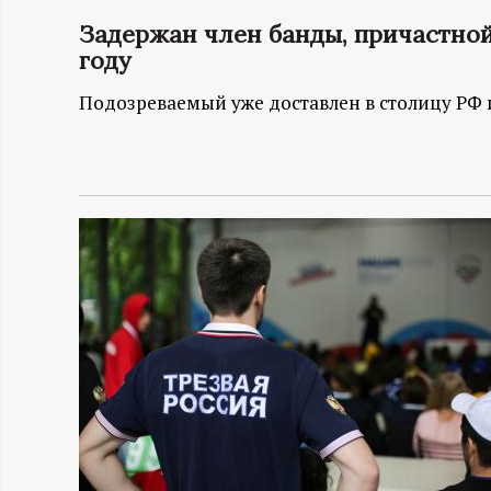
Задержан член банды, причастной 
Н
году
-
Подозреваемый уже доставлен в столицу РФ 
и
н
ф
о
р
м
а