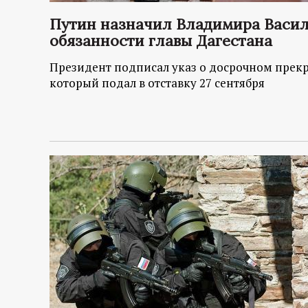
р
Путин назначил Владимира Васи
т
обязанности главы Дагестана
Президент подписал указ о досрочном прек
а
который подал в отставку 27 сентября
л