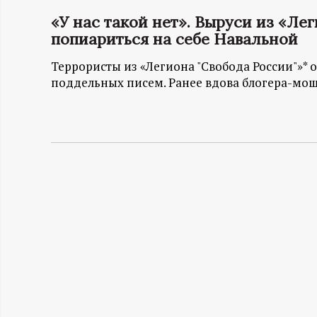
«У нас такой нет». Выруси из «Ле
Н
попиариться на себе Навальной
-
Террористы из «Легиона "Свобода России"»*
поддельных писем. Ранее вдова блогера-моше
и
н
ф
о
р
м
а