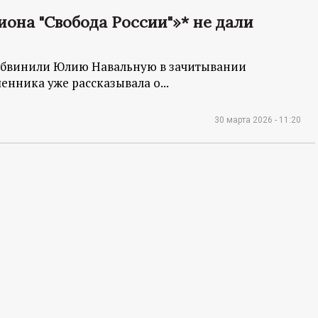
гиона "Свобода России"»* не дали
 обвинили Юлию Навальную в зачитывании
нника уже рассказывала о...
30 марта 2026 - 11:20