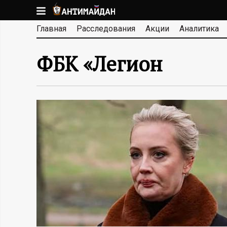
Перейти
к
А
Главная
Расследования
Акции
Аналитика
основному
содержанию
Н
ФБК «Легион
Т
И
М
А
Й
Д
А