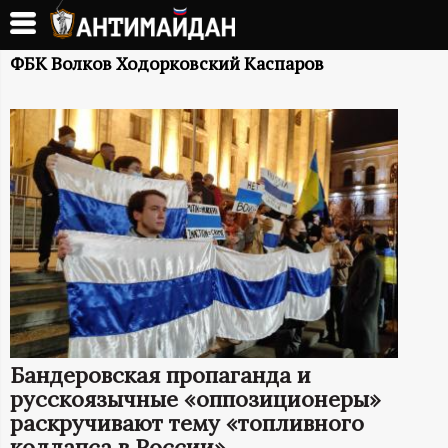
Перейти
к
А
основному
ФБК Волков Ходорковский Каспаров
содержанию
Н
Т
И
М
А
Й
Бандеровская пропаганда и
Д
русскоязычные «оппозиционеры»
раскручивают тему «топливного
коллапса в России»