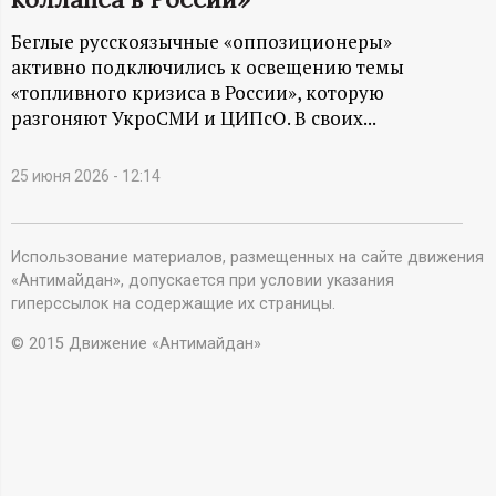
А
Беглые русскоязычные «оппозиционеры»
Н
активно подключились к освещению темы
«топливного кризиса в России», которую
-
разгоняют УкроСМИ и ЦИПсО. В своих...
и
25 июня 2026 - 12:14
н
ф
Использование материалов, размещенных на сайте движения
«Антимайдан», допускается при условии указания
гиперссылок на содержащие их страницы.
о
© 2015 Движение «Антимайдан»
р
м
а