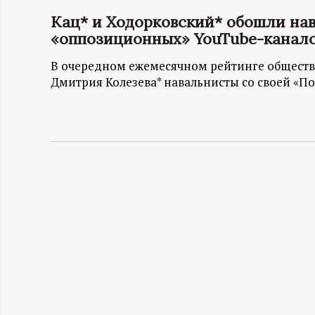
Кац* и Ходорковский* обошли нав
Н
«оппозиционных» YouTube-канал
-
В очередном ежемесячном рейтинге обществ
Дмитрия Колезева* навальнисты со своей «По
и
н
ф
о
р
м
а