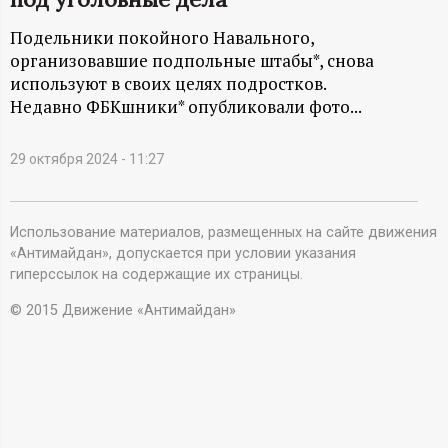
А
Подельники покойного Навального,
Н
организовавшие подпольные штабы*, снова
используют в своих целях подростков.
-
Недавно ФБКшники* опубликовали фото...
и
29 октября 2024 - 11:27
н
ф
Использование материалов, размещенных на сайте движения
«Антимайдан», допускается при условии указания
гиперссылок на содержащие их страницы.
о
© 2015 Движение «Антимайдан»
р
м
а