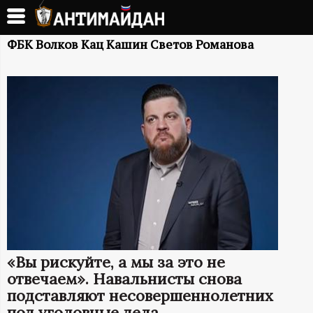
Перейти
к
А
основному
ФБК Волков Кац Кашин Светов Романова
содержанию
Н
Т
И
М
А
Й
«Вы рискуйте, а мы за это не
Д
отвечаем». Навальнисты снова
подставляют несовершеннолетних
под уголовные дела