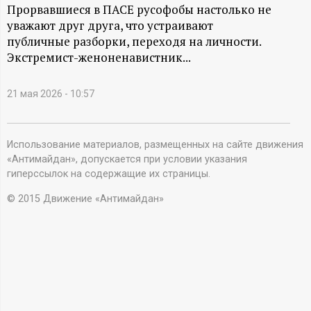
А
Прорвавшиеся в ПАСЕ русофобы настолько не
уважают друг друга, что устраивают
Н
публичные разборки, переходя на личности.
Экстремист-женоненавистник...
-
и
21 мая 2026 - 10:57
н
Использование материалов, размещенных на сайте движения
«Антимайдан», допускается при условии указания
ф
гиперссылок на содержащие их страницы.
о
© 2015 Движение «Антимайдан»
р
м
а