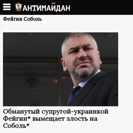
Перейти
к
А
основному
Фейгин Соболь
содержанию
Н
Т
И
М
А
Й
Обманутый супругой-украинкой
Д
Фейгин* вымещает злость на
Соболь*