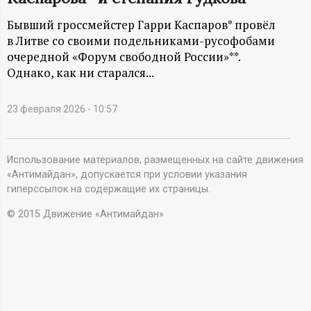
А
Бывший гроссмейстер Гарри Каспаров* провёл
Н
в Литве со своими подельниками-русофобами
очередной «Форум свободной России»**.
-
Однако, как ни старался...
и
23 февраля 2026 - 10:57
н
ф
Использование материалов, размещенных на сайте движения
«Антимайдан», допускается при условии указания
гиперссылок на содержащие их страницы.
о
© 2015 Движение «Антимайдан»
р
м
а