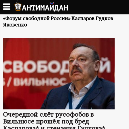
Перейти
к
А
основному
«Форум свободной России» Каспаров Гудков
Яковенко
содержанию
Н
Т
И
М
А
Й
Д
Очередной слёт русофобов в
Вильнюсе прошёл под бред
Каспарова* и стенания Гудкова*