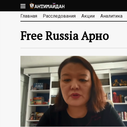
Перейти
к
А
Главная
Расследования
Акции
Аналитика
основному
содержанию
Н
Free Russia Арно
Т
И
М
А
Й
Д
А