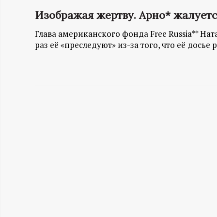
Изображая жертву. Арно* жалуется
Н
Глава американского фонда Free Russia** Ната
-
раз её «преследуют» из-за того, что её досье 
и
н
ф
о
р
м
а