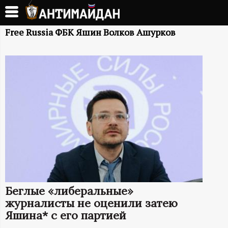
Перейти
к
А
основному
Free Russia ФБК Яшин Волков Ашурков
содержанию
Н
Т
И
М
А
Й
Беглые «либеральные»
Д
журналисты не оценили затею
Яшина* с его партией