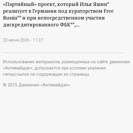
А
«Партийный» проект, который Илья Яшин*
реализует в Германии под кураторством Free
Н
Russia** и при непосредственном участии
дискредитированного ФБК**,...
-
и
22 июня 2026 - 11:27
н
Использование материалов, размещенных на сайте движения
«Антимайдан», допускается при условии указания
ф
гиперссылок на содержащие их страницы.
о
© 2015 Движение «Антимайдан»
р
м
а