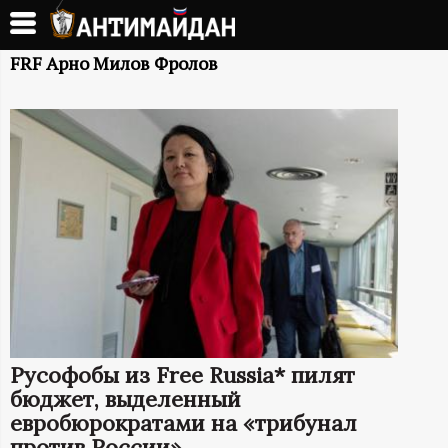
Перейти
к
А
основному
FRF Арно Милов Фролов
содержанию
Н
Т
И
М
А
Й
Русофобы из Free Russia* пилят
Д
бюджет, выделенный
евробюрократами на «трибунал
против России»