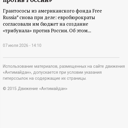
А
Грантососы из американского фонда Free
Н
Russia* снова при деле: евробюрократы
согласовали им бюджет на создание
-
«трибунала» против России. Об этом...
и
07 июля 2026 - 14:10
н
ф
Использование материалов, размещенных на сайте движения
«Антимайдан», допускается при условии указания
гиперссылок на содержащие их страницы.
о
© 2015 Движение «Антимайдан»
р
м
а