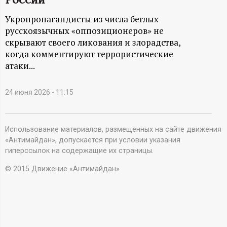
А
Укропропагандисты из числа беглых
Н
русскоязычных «оппозиционеров» не
скрывают своего ликования и злорадства,
-
когда комментируют террористические
атаки...
и
н
24 июня 2026 - 11:15
ф
Использование материалов, размещенных на сайте движения
«Антимайдан», допускается при условии указания
о
гиперссылок на содержащие их страницы.
р
© 2015 Движение «Антимайдан»
м
а