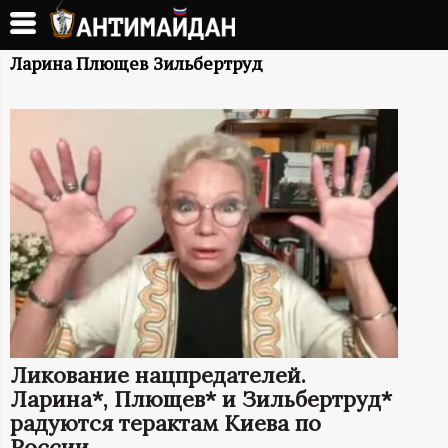
Перейти
к
А
основному
Ларина Плющев Зильбертруд
содержанию
Н
Т
И
М
А
Й
Ликование нацпредателей.
Д
Ларина*, Плющев* и Зильбертруд*
радуются терактам Киева по
России