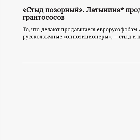
«Стыд позорный». Латынина* про
Н
грантососов
-
То, что делают продавшиеся еврорусофобам 
русскоязычные «оппозиционеры», — стыд и поз
и
н
ф
о
р
м
а