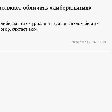
должает обличать «либеральных»
«либеральные журналисты», да и в целом беглые
ор, считает экс-...
20 февраля 2026 - 11:33