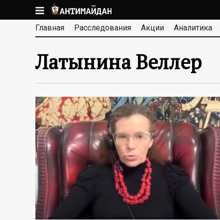
Перейти
к
А
Главная
Расследования
Акции
Аналитика
основному
содержанию
Н
Латынина Веллер
Т
И
М
А
Й
Д
А