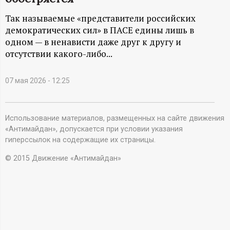
А
Так называемые «представители российских
Н
демократических сил» в ПАСЕ едины лишь в
одном — в ненависти даже друг к другу и
-
отсутствии какого-либо...
и
07 мая 2026 - 12:25
н
ф
Использование материалов, размещенных на сайте движения
«Антимайдан», допускается при условии указания
гиперссылок на содержащие их страницы.
о
© 2015 Движение «Антимайдан»
р
м
а