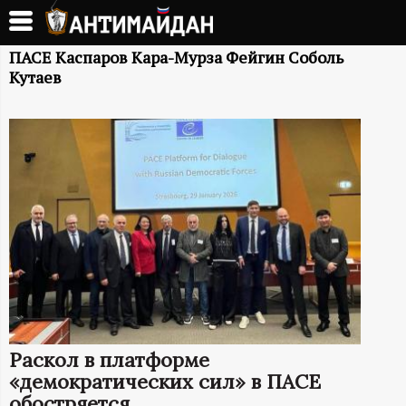
Перейти
к
А
основному
ПАСЕ Каспаров Кара-Мурза Фейгин Соболь
Кутаев
содержанию
Н
Т
И
М
А
Й
Д
Раскол в платформе
«демократических сил» в ПАСЕ
обостряется