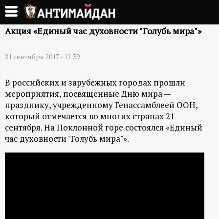
Перейти
к
А
основному
Акция «Единый час духовности "Голубь мира"»
содержанию
Н
21 сентября 2017 - 12:39
Т
В российских и зарубежных городах прошли
мероприятия, посвященные Дню мира —
И
празднику, учрежденному Генассамблеей ООН,
который отмечается во многих странах 21
М
сентября. На Поклонной горе состоялся «Единый
час духовности "Голубь мира"».
А
Й
Д