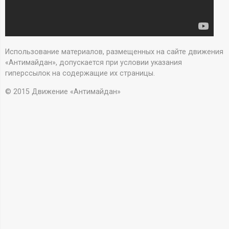
А
Н
-
Использование материалов, размещенных на сайте движения
«Антимайдан», допускается при условии указания
и
гиперссылок на содержащие их страницы.
© 2015 Движение «Антимайдан»
н
ф
о
р
м
а