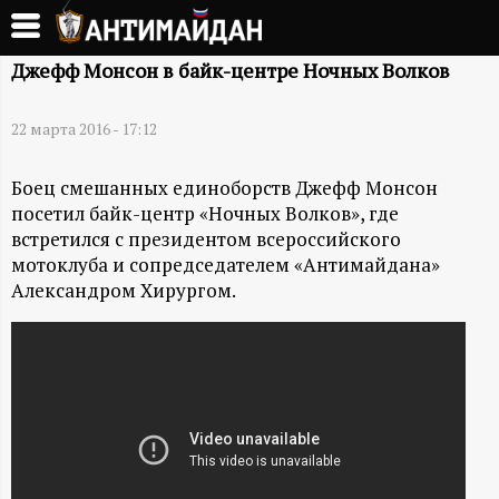
Перейти
к
А
основному
Джефф Монсон в байк-центре Ночных Волков
содержанию
Н
22 марта 2016 - 17:12
Т
Боец смешанных единоборств Джефф Монсон
посетил байк-центр «Ночных Волков», где
И
встретился с президентом всероссийского
мотоклуба и сопредседателем «Антимайдана»
М
Александром Хирургом.
А
Й
Д