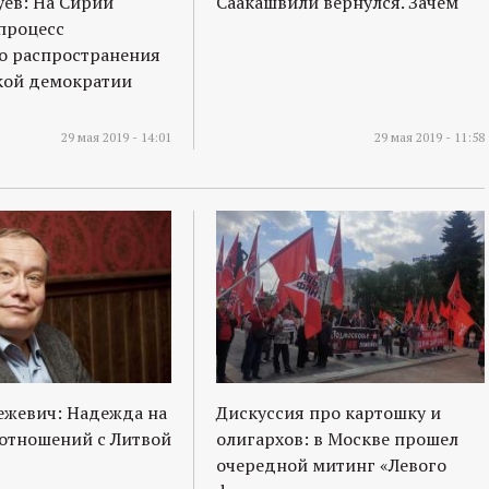
ев: На Сирии
Саакашвили вернулся. Зачем
процесс
о распространения
кой демократии
29 мая 2019 - 14:01
29 мая 2019 - 11:58
ежевич: Надежда на
Дискуссия про картошку и
отношений с Литвой
олигархов: в Москве прошел
очередной митинг «Левого