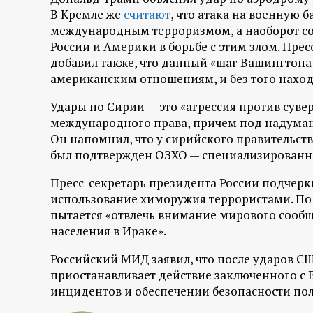
р
В Кремле же
считают
, что атака на военную 
международным терроризмом, а наоборот соз
т
России и Америки в борьбе с этим злом. Пре
добавил также, что данный «шаг Вашингтона
а
американским отношениям, и без того наход
л
Удары по Сирии — это «агрессия против суве
международного права, причем под надуман
Он напомнил, что у сирийского правительств
был подтвержден ОЗХО — специализирован
Пресс-секретарь президента России подчеркн
использование химоружия террористами. По
пытается «отвлечь внимание мирового сооб
населения в Ираке».
Российский МИД заявил, что после ударов С
приостанавливает действие заключенного 
инцидентов и обеспечении безопасности пол