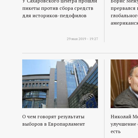
У Сахаровского центра прошли
Борис Межу
пикеты против сбора средств
прервался 
для историков-педофилов
глобальног
американс
29 мая 2019 - 19:27
О чем говорят результаты
Николай М
выборов в Европарламент
улучшение 
есть