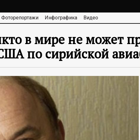
Фоторепортажи
Инфографика
Видео
икто в мире не может п
 США по сирийской авиа