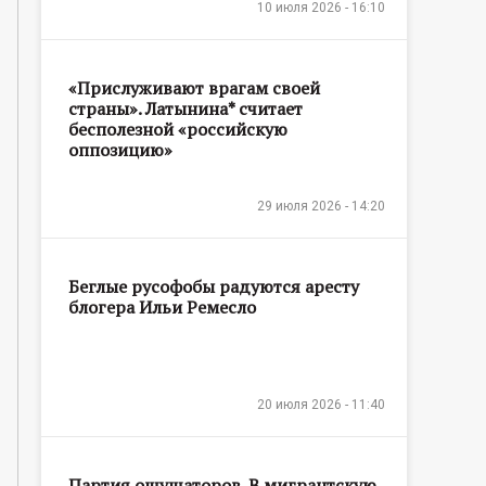
10 июля 2026 - 16:10
«Прислуживают врагам своей
страны». Латынина* считает
бесполезной «российскую
оппозицию»
29 июля 2026 - 14:20
Беглые русофобы радуются аресту
блогера Ильи Ремесло
20 июля 2026 - 11:40
Партия ощущаторов. В мигрантскую