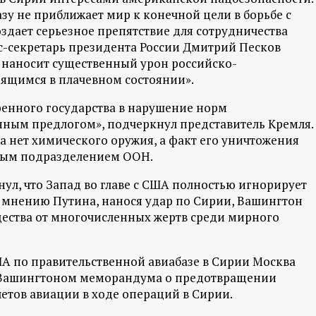
базу не приближает мир к конечной цели в борьбе с
дает серьезное препятствие для сотрудничества
сс-секретарь президента России Дмитрий Песков
 наносит существенный урон российско-
ящимся в плачевном состоянии».
ренного государства в нарушение норм
ным предлогом», подчеркнул представитель Кремля.
а нет химического оружия, а факт его уничтожения
ным подразделением ООН.
ул, что Запад во главе с США полностью игнорирует
 мнению Путина, нанося удар по Сирии, Вашингтон
щества от многочисленных жертв среди мирного
ША по правительственной авиабазе в Сирии Москва
с Вашингтоном меморандума о предотвращении
етов авиации в ходе операций в Сирии.