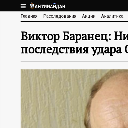
Перейти
к
А
Главная
Расследования
Акции
Аналитика
основному
содержанию
Н
Виктор Баранец: Н
Т
последствия удара
И
М
А
Й
Д
А