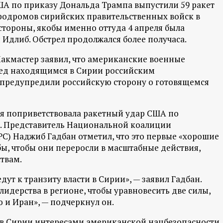
США по приказу Дональда Трампа выпустили 59 ракет
эродромов сирийских правительственных войск в
тороны, якобы именно оттуда 4 апреля была
Идлиб. Обстрел продолжался более получаса.
акмастер заявил, что американские военные
ред находящимся в Сирии российским
 предупредили российскую сторону о готовящемся
ция поприветствовала ракетный удар США по
е. Представитель Национальной коалиции
) Наджиб Гадбан отметил, что это первые «хорошие
 бы, чтобы они переросли в масштабные действия,
твам.
ут к транзиту власти в Сирии», — заявил Гадбан.
 лидерства в регионе, чтобы уравновесить две силы,
 и Иран», — подчеркнул он.
 в Сирии интересами американской нацбезопасности.