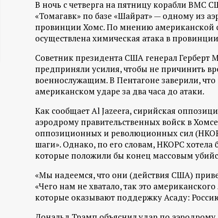
В ночь с четверга на пятницу корабли ВМС 
ц
«Томагавк» по базе «Шайрат» — одному из а
провинции Хомс. По мнению американской с
и
осуществлена химическая атака в провинции 
о
Советник президента США генерал Герберт М
предприняли усилия, чтобы не причинить в
военнослужащим. В Пентагоне заверили, что
н
американском ударе за два часа до атаки.
н
Как сообщает Al Jazeera, сирийская оппози
аэродрому правительственных войск в Хомс
ы
оппозиционных и революционных сил (НКОРС
шаги». Однако, по его словам, НКОРС хотела
й
которые положили бы конец массовым убийс
п
«Мы надеемся, что они (действия США) привед
«Чего нам не хватало, так это американского
которые оказывают поддержку Асаду: Россию
о
Дональд Трамп объяснил удар по аэродрому