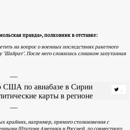
мольская правда», полковник в отставке:
ветить на вопрос о военных последствиях ракетного
 "Шайрат". После него сложилась слишком запутанная
р США по авиабазе в Сирии
литические карты в регионе
ых крайних, например, прямого столкновения с
нными Штатами Америки и Россией, до совместного