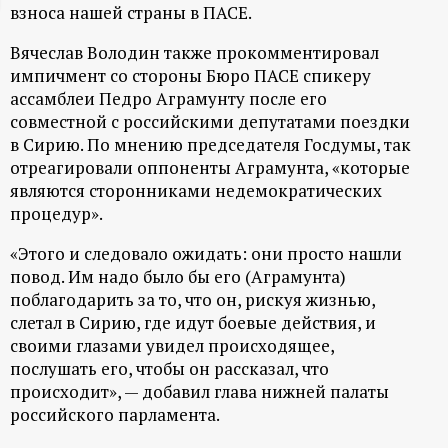
взноса нашей страны в ПАСЕ.
ц
Вячеслав Володин также прокомментировал
и
импичмент со стороны Бюро ПАСЕ спикеру
ассамблеи Педро Аграмунту после его
о
совместной с российскими депутатами поездки
в Сирию. По мнению председателя Госдумы, так
отреагировали оппоненты Аграмунта, «которые
н
являются сторонниками недемократических
процедур».
н
«Этого и следовало ожидать: они просто нашли
ы
повод. Им надо было бы его (Аграмунта)
поблагодарить за то, что он, рискуя жизнью,
й
слетал в Сирию, где идут боевые действия, и
своими глазами увидел происходящее,
п
послушать его, чтобы он рассказал, что
происходит», — добавил глава нижней палаты
о
российского парламента.