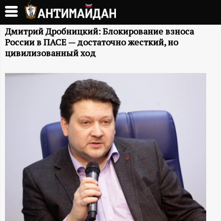
Перейти
к
А
основному
Дмитрий Дробницкий: Блокирование взноса
России в ПАСЕ — достаточно жесткий, но
содержанию
Н
цивилизованный ход
Т
И
М
А
Й
Д