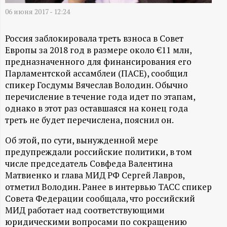
А
06 июня 2017 - 12:24
Н
Россия заблокировала треть взноса в Совет
-
Европы за 2018 год в размере около €11 млн,
предназначенного для финансирования его
и
Парламентской ассамблеи (ПАСЕ), сообщил
спикер Госдумы Вячеслав Володин. Обычно
н
перечисление в течение года идет по этапам,
однако в этот раз оставшаяся на конец года
ф
треть не будет перечислена, пояснил он.
Об этой, по сути, вынужденной мере
о
предупреждали российские политики, в том
числе председатель Совфеда Валентина
р
Матвиенко и глава МИД РФ Сергей Лавров,
отметил Володин. Ранее в интервью ТАСС спикер
м
Совета Федерации сообщала, что российский
МИД работает над соответствующими
а
юридическими вопросами по сокращению