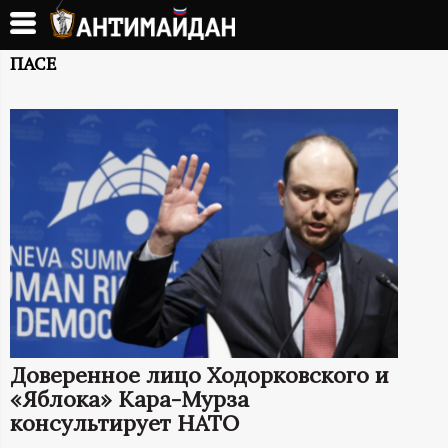
Перейти
к
А
основному
ПАСЕ
содержанию
Н
Т
И
М
А
Й
Доверенное лицо Ходорковского и
Д
«Яблока» Кара-Мурза
консультирует НАТО