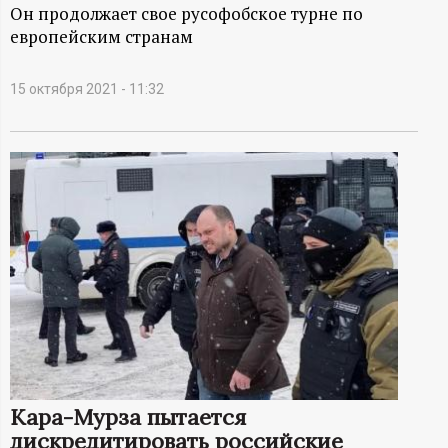
А
Он продолжает свое русофобское турне по
европейским странам
Н
-
15 октября 2021 - 11:32
и
н
ф
о
р
м
Кара-Мурза пытается
а
дискредитировать российские