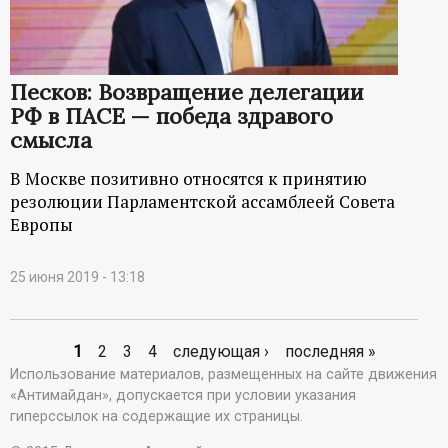
Песков: Возвращение делегации
РФ в ПАСЕ — победа здравого
смысла
В Москве позитивно относятся к принятию
резолюции Парламентской ассамблеей Совета
Европы
25 июня 2019 - 13:18
1
2
3
4
следующая ›
последняя »
С
Использование материалов, размещенных на сайте движения
«Антимайдан», допускается при условии указания
т
гиперссылок на содержащие их страницы.