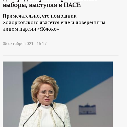
выборы, выступая в ПАСЕ
ц
Примечательно, что помощник
и
Ходорковского является еще и доверенным
лицом партии «Яблоко»
о
05 октября 2021 - 15:17
н
н
ы
й
п
о