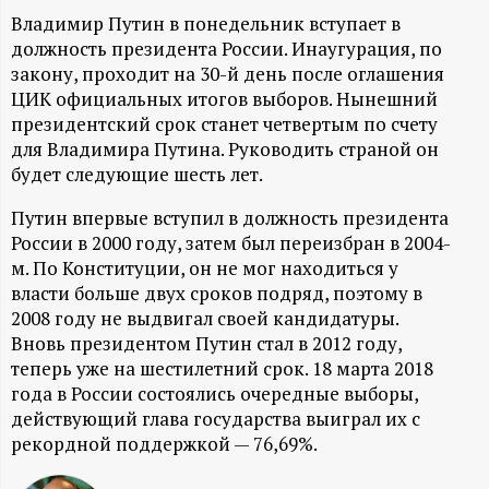
А
Владимир Путин в понедельник вступает в
Н
должность президента России. Инаугурация, по
закону, проходит на 30-й день после оглашения
-
ЦИК официальных итогов выборов. Нынешний
президентский срок станет четвертым по счету
для Владимира Путина. Руководить страной он
и
будет следующие шесть лет.
н
Путин впервые вступил в должность президента
России в 2000 году, затем был переизбран в 2004-
ф
м. По Конституции, он не мог находиться у
власти больше двух сроков подряд, поэтому в
о
2008 году не выдвигал своей кандидатуры.
Вновь президентом Путин стал в 2012 году,
р
теперь уже на шестилетний срок. 18 марта 2018
года в России состоялись очередные выборы,
м
действующий глава государства выиграл их с
рекордной поддержкой — 76,69%.
а