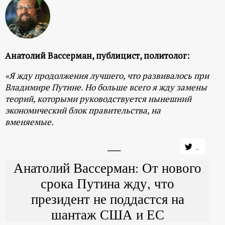
ц
и
Анатолий Вассерман, публицист, политолог:
о
«Я жду продолжения лучшего, что развивалось при
н
Владимире Путине. Но больше всего я жду замены
теорий, которыми руководствуется нынешний
н
экономический блок правительства, на
вменяемые.
ы
й
Анатолий Вассерман: От нового
срока Путина жду, что
п
президент не поддастся на
о
шантаж США и ЕС