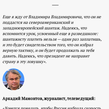
р
т
Еще я жду от Владимира Владимировича, что он не
поддастся на североамериканский и
а
западноевропейский шантаж. Надеюсь, что
вспомнится урок, усвоенный еще в разведшколе:
л
шантажисту платить нельзя — один раз заплатишь,
и это будет свидетельством того, что он избрал
верную тактику, и он будет продолжать на тебя
давить. Надеюсь, что президент не направит
страну в эту ловушку».
Аркадий Мамонтов, журналист, телеведущий:
«Хочется пожелать, чтобы Россия набрала скорость