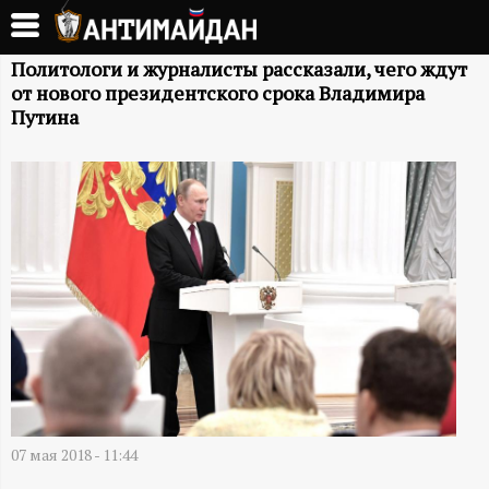
Перейти
к
А
основному
Политологи и журналисты рассказали, чего ждут
от нового президентского срока Владимира
содержанию
Н
Путина
Т
И
М
А
Й
Д
07 мая 2018 - 11:44