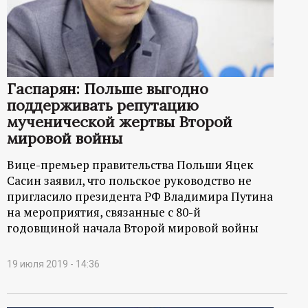
р
т
а
Гаспарян: Польше выгодно
поддерживать репутацию
л
мученической жертвы Второй
мировой войны
Вице-премьер правительства Польши Яцек
Сасин заявил, что польское руководство не
пригласило президента РФ Владимира Путина
на мероприятия, связанные с 80-й
годовщиной начала Второй мировой войны
19 июля 2019 - 14:36