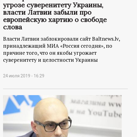
угрозе суверенитету Украины,
ц
власти Латвии забыли про
европейскую хартию о свободе
и
слова
о
Власти Латвии заблокировали сайт Baltnews.lv,
принадлежащий МИА «Россия сегодня», по
н
причине того, что он якобы угрожает
суверенитету и целостности Украины
н
24 июля 2019 - 16:29
ы
й
п
о