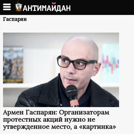
Перейти
к
А
основному
Гаспарян
содержанию
Н
Т
И
М
А
Й
Армен Гаспарян: Организаторам
Д
протестных акций нужно не
утвержденное место, а «картинка»