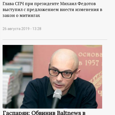
А
Глава СПЧ при президенте Михаил Федотов
выступил с предложением внести изменения в
Н
закон о митингах
-
26 августа 2019 - 13:28
и
н
ф
о
р
м
а
Гаспарян: Обвинив Baltnews в