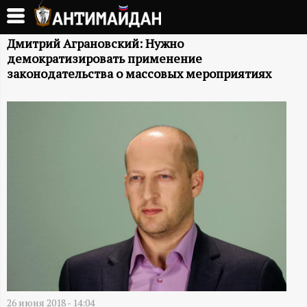
Перейти
к
А
основному
Дмитрий Аграновский: Нужно
демократизировать применение
содержанию
Н
законодательства о массовых мероприятиях
Т
И
М
А
Й
Д
26 июня 2018 - 14:04