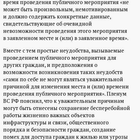
время проведения публичного мероприятия «не
ц
может быть произвольным, немотивированным
и должно содержать конкретные данные,
и
свидетельствующие об очевидной
невозможности проведения этого мероприятия
о
в заявленном месте и (или) в заявленное время».
Вместе с тем простые неудобства, вызываемые
н
проведением публичного мероприятия для
других граждан, и предположения о
н
возможности возникновения таких неудобств
«сами по себе не могут являться уважительной
ы
причиной для изменения места и (или) времени
проведения публичного мероприятия». Пленум
й
ВС РФ пояснил, что к уважительным причинам
могут быть отнесены сохранение бесперебойной
п
работы жизненно важных объектов
инфраструктуры и связи, общественного
о
порядка и безопасности граждан, создание
помех для доступа граждан к жилью или угрозы