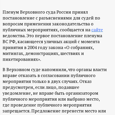
А
Н
Пленум Верховного суда России принял
постановление с разъяснениями для судей по
-
вопросам применения законодательства о
публичных мероприятиях, сообщается на
сайте
и
ведомства. Это первое постановление пленума
ВС РФ, касающееся уличных акций с момента
принятия в 2004 году закона «О собраниях,
н
митингах, демонстрациях, шествиях и
пикетированиях».
ф
В Верховном суде напомнили, что органы власти
о
вправе отказать в согласовании публичного
мероприятия только в двух случаях. Отказ
р
предусмотрен, если лицо, подавшее
уведомление, не вправе быть организатором
м
публичного мероприятия или выбрано место,
где проведение публичного мероприятия
а
запрещается. Предложение перенести место или