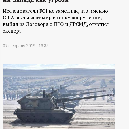
А
Исследователи FOI не заметили, что именно
Н
США ввязывают мир в гонку вооружений,
выйдя из Договора о ПРО и ДРСМД, отметил
-
эксперт
и
07 февраля 2019 - 13:35
н
ф
о
р
м
а