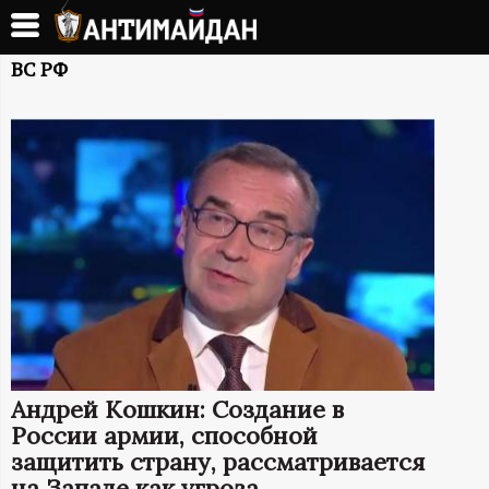
Перейти
к
А
основному
ВС РФ
содержанию
Н
Т
И
М
А
Й
Андрей Кошкин: Создание в
Д
России армии, способной
защитить страну, рассматривается
на Западе как угроза