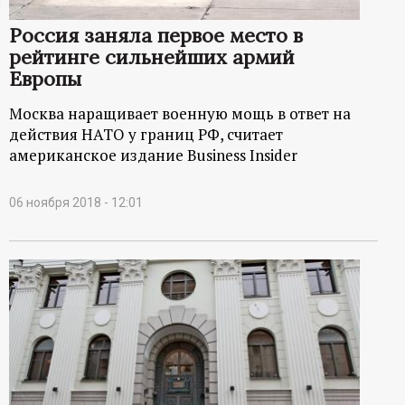
ц
Россия заняла первое место в
рейтинге сильнейших армий
и
Европы
о
Москва наращивает военную мощь в ответ на
действия НАТО у границ РФ, считает
н
американское издание Business Insider
н
06 ноября 2018 - 12:01
ы
й
п
о