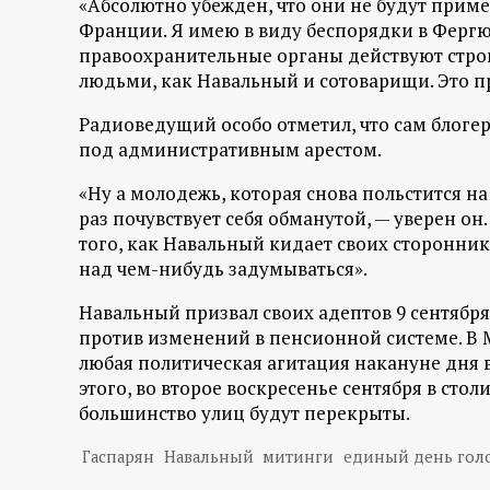
«Абсолютно убежден, что они не будут прим
р
Франции. Я имею в виду беспорядки в Фергю
правоохранительные органы действуют строг
т
людьми, как Навальный и сотоварищи. Это п
а
Радиоведущий особо отметил, что сам блогер
под административным арестом.
л
«Ну а молодежь, которая снова польстится н
раз почувствует себя обманутой, — уверен он
того, как Навальный кидает своих стороннико
над чем-нибудь задумываться».
Навальный призвал своих адептов 9 сентября
против изменений в пенсионной системе. В М
любая политическая агитация накануне дня 
этого, во второе воскресенье сентября в сто
большинство улиц будут перекрыты.
Гаспарян
Навальный
митинги
единый день гол