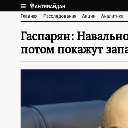
Перейти
к
А
Главная
Расследования
Акции
Аналитика
основному
содержанию
Н
Гаспарян: Навальном
Т
потом покажут за
И
М
А
Й
Д
А