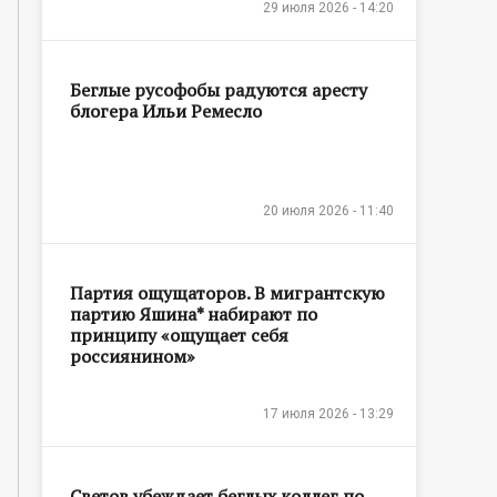
29 июля 2026 - 14:20
Беглые русофобы радуются аресту
блогера Ильи Ремесло
20 июля 2026 - 11:40
Партия ощущаторов. В мигрантскую
партию Яшина* набирают по
принципу «ощущает себя
россиянином»
17 июля 2026 - 13:29
Светов убеждает беглых коллег по