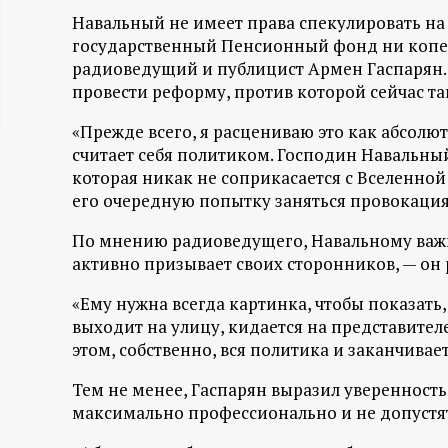
Навальный не имеет права спекулировать на 
ц
государственный Пенсионный фонд ни копей
радиоведущий и публицист Армен Гаспарян. 
и
провести реформу, против которой сейчас та
о
«Прежде всего, я расцениваю это как абсол
считает себя политиком. Господин Навальный
н
которая никак не соприкасается с Вселенной
его очередную попытку заняться провокация
н
По мнению радиоведущего, Навальному важна
ы
активно призывает своих сторонников, — он
«Ему нужна всегда картинка, чтобы показать,
й
выходит на улицу, кидается на представител
этом, собственно, вся политика и заканчивает
п
Тем не менее, Гаспарян выразил уверенность
о
максимально профессионально и не допустя