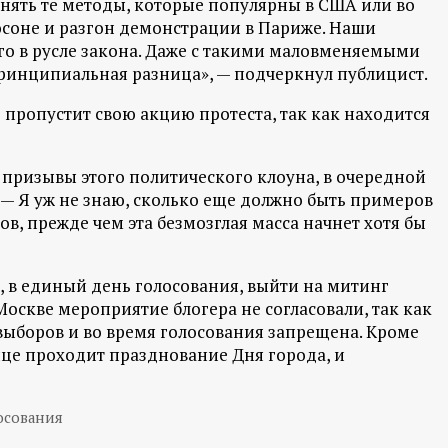
енять те методы, которые популярны в США или во
соне и разгон демонстрации в Париже. Наши
о в русле закона. Даже с такими маловменяемыми
ринципиальная разница», — подчеркнул публицист.
 пропустит свою акцию протеста, так как находится
а призывы этого политического клоуна, в очередной
. — Я уж не знаю, сколько еще должно быть примеров
в, прежде чем эта безмозглая масса начнет хотя бы
, в единый день голосования, выйти на митинг
оскве мероприятие блогера не согласовали, так как
выборов и во время голосования запрещена. Кроме
лице проходит празднование Дня города, и
осования