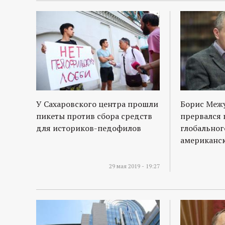
У Сахаровского центра прошли
Борис Межу
пикеты против сбора средств
прервался 
для историков-педофилов
глобальног
американс
29 мая 2019 - 19:27