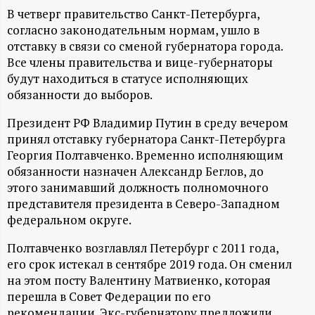
А
В четверг правительство Санкт-Петербурга,
Н
согласно законодательным нормам, ушло в
отставку в связи со сменой губернатора города.
Все члены правительства и вице-губернаторы
-
будут находиться в статусе исполняющих
обязанности до выборов.
и
Президент РФ Владимир Путин в среду вечером
н
принял отставку губернатора Санкт-Петербурга
Георгия Полтавченко. Временно исполняющим
ф
обязанности назначен Александр Беглов, до
этого занимавший должность полномочного
о
представителя президента в Северо-Западном
федеральном округе.
р
Полтавченко возглавлял Петербург с 2011 года,
его срок истекал в сентябре 2019 года. Он сменил
м
на этом посту Валентину Матвиенко, которая
перешла в Совет Федерации по его
а
рекомендации. Экс-губернатору предложили