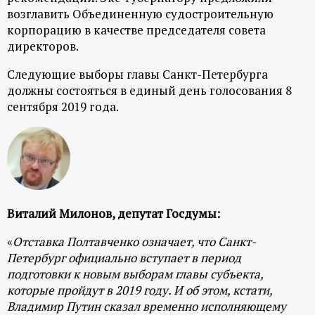
возглавить Объединенную судостроительную
ц
корпорацию в качестве председателя совета
директоров.
и
Следующие выборы главы Санкт-Петербурга
о
должны состояться в единый день голосования 8
сентября 2019 года.
н
н
ы
Виталий Милонов, депутат Госдумы:
й
«
Отставка Полтавченко означает, что Санкт-
п
Петербург официально вступает в период
подготовки к новым выборам главы субъекта,
о
которые пройдут в 2019 году. И об этом, кстати,
Владимир Путин сказал временно исполняющему