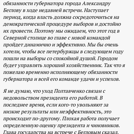
р
обязанности губернатора города Александру
Беглову в ходе недавней встречи. Наступает
период, когда власть должна сосредоточиться на
т
демократической процедуре выборов и достойно
их провести. Поэтому мы ожидаем, что этот год в
а
Северной столице во главе с новой командой
пройдет динамично и эффективно. Мы бы очень
л
хотели, чтобы все петербуржцы в следующем году
пошли на выборы со спокойной душой. Городом
будет управлять хороший хозяйственник. Так что я
пожелаю временно исполняющему обязанности
губернатора и всей его команде удачи и успехов.
Я не думаю, что уход Полтавченко связан с
недовольством президента его работой. В
последнее время, если кого-то увольняют за
низкие результаты или неэффективность, это
происходит по-другому. Плохая работа получает
определенную оценку президента и чиновников.
Глава государства на встрече с Бегловым сказал,