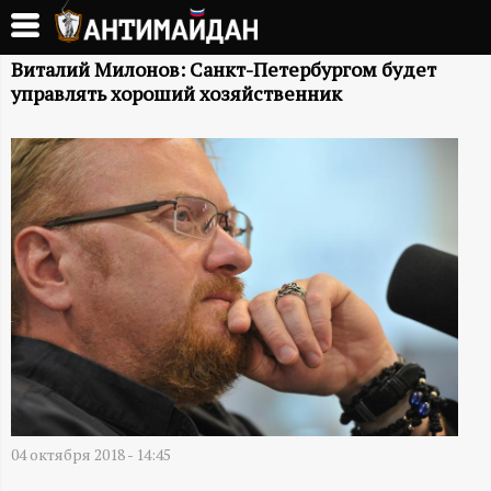
Перейти
к
А
основному
Виталий Милонов: Санкт-Петербургом будет
управлять хороший хозяйственник
содержанию
Н
Т
И
М
А
Й
Д
04 октября 2018 - 14:45