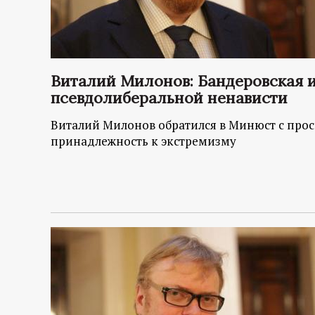
р
т
а
Виталий Милонов: Бандеровская 
псевдолиберальной ненависти
л
Виталий Милонов обратился в Минюст с про
принадлежность к экстремизму