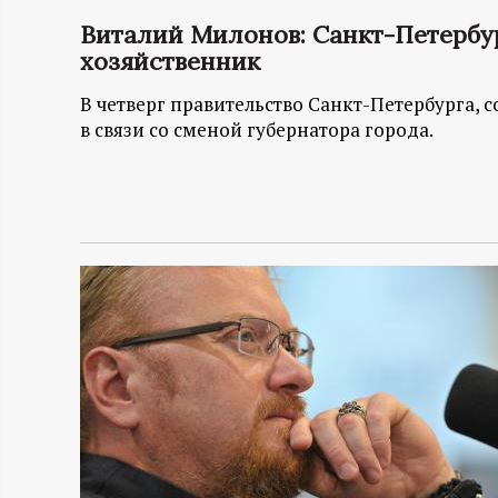
Виталий Милонов: Санкт-Петербу
Н
хозяйственник
-
В четверг правительство Санкт-Петербурга, 
в связи со сменой губернатора города.
и
н
ф
о
р
м
а