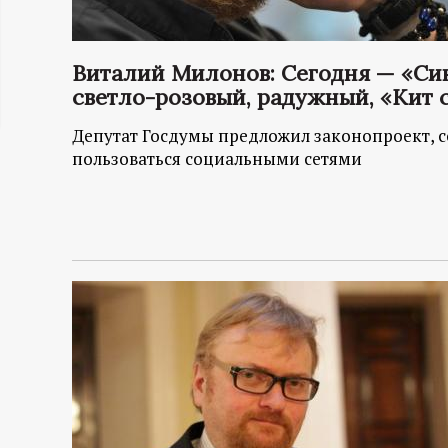
ц
Виталий Милонов: Сегодня — «Син
и
светло-розовый, радужный, «Кит 
о
Депутат Госдумы предложил законопроект, со
пользоваться социальными сетями
н
н
ы
й
п
о