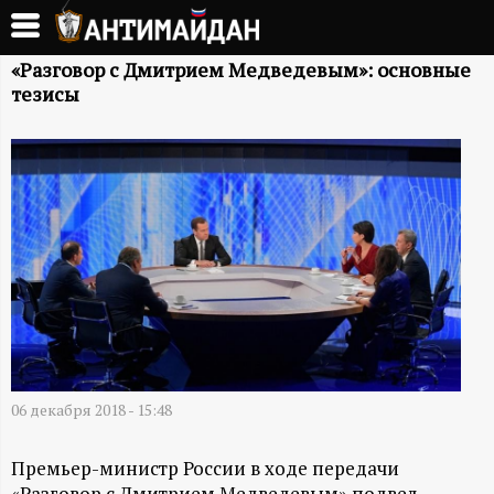
Перейти
к
А
основному
«Разговор с Дмитрием Медведевым»: основные
тезисы
содержанию
Н
Т
И
М
А
Й
06 декабря 2018 - 15:48
Д
Премьер-министр России в ходе передачи
«Разговор с Дмитрием Медведевым» подвел