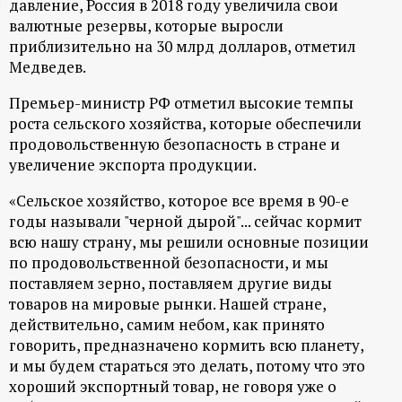
давление, Россия в 2018 году увеличила свои
ц
валютные резервы, которые выросли
приблизительно на 30 млрд долларов, отметил
и
Медведев.
Премьер-министр РФ отметил высокие темпы
о
роста сельского хозяйства, которые обеспечили
продовольственную безопасность в стране и
н
увеличение экспорта продукции.
н
«Сельское хозяйство, которое все время в 90-е
годы называли "черной дырой"... сейчас кормит
ы
всю нашу страну, мы решили основные позиции
по продовольственной безопасности, и мы
й
поставляем зерно, поставляем другие виды
товаров на мировые рынки. Нашей стране,
п
действительно, самим небом, как принято
говорить, предназначено кормить всю планету,
и мы будем стараться это делать, потому что это
о
хороший экспортный товар, не говоря уже о