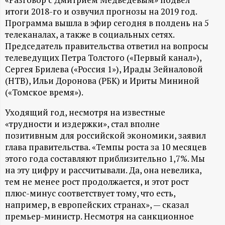
А
итоги 2018-го и озвучил прогнозы на 2019 год.
Н
Программа вышла в эфир сегодня в полдень на 5
телеканалах, а также в социальных сетях.
-
Председатель правительства ответил на вопросы
телеведущих Петра Толстого («Первый канал»),
и
Сергея Брилева («Россия 1»), Ирады Зейналовой
(НТВ), Ильи Доронова (РБК) и Ириты Мининой
(«Томское время»).
н
Уходящий год, несмотря на известные
ф
«трудности и издержки», стал вполне
позитивным для российской экономики, заявил
о
глава правительства. «Темпы роста за 10 месяцев
этого года составляют приблизительно 1,7%. Мы
р
на эту цифру и рассчитывали. Да, она невелика,
тем не менее рост продолжается, и этот рост
м
плюс-минус соответствует тому, что есть,
например, в европейских странах», — сказал
а
премьер-министр. Несмотря на санкционное