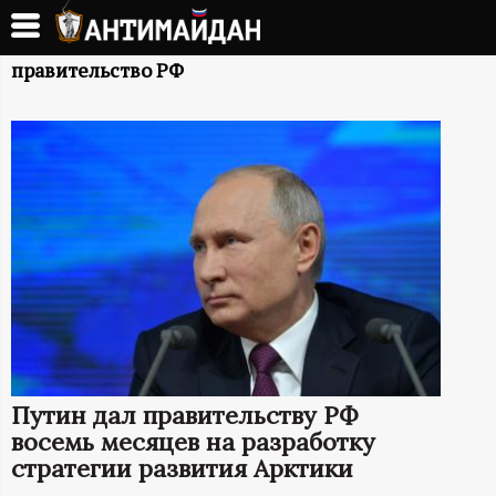
Перейти
к
А
основному
правительство РФ
содержанию
Н
Т
И
М
А
Й
Путин дал правительству РФ
Д
восемь месяцев на разработку
стратегии развития Арктики