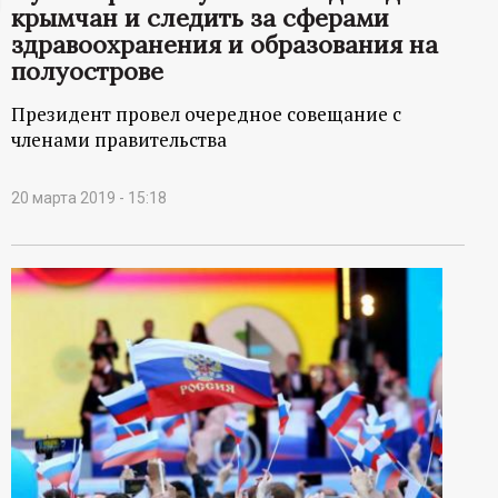
крымчан и следить за сферами
ц
здравоохранения и образования на
полуострове
и
Президент провел очередное совещание с
о
членами правительства
н
20 марта 2019 - 15:18
н
ы
й
п
о