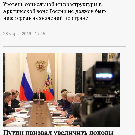
А
Уровень социальной инфраструктуры в
Арктической зоне России не должен быть
Н
ниже средних значений по стране
-
28 марта 2019 - 17:46
и
н
ф
о
р
м
а
Путин призвал увеличить доходы