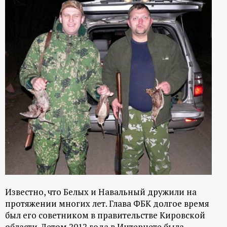
р
т
а
л
Известно, что Белых и Навальный дружили на
протяжении многих лет. Глава ФБК долгое время
был его советником в правительстве Кировской
области. Летом 2012 года в Интернете была