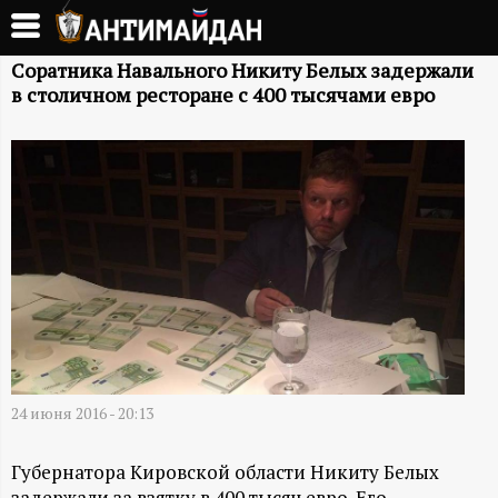
Перейти
к
А
основному
Соратника Навального Никиту Белых задержали
в столичном ресторане с 400 тысячами евро
содержанию
Н
Т
И
М
А
Й
24 июня 2016 - 20:13
Д
Губернатора Кировской области Никиту Белых
задержали за взятку в 400 тысяч евро. Его