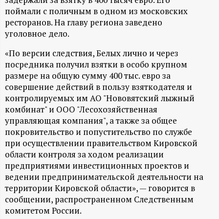
А
поймали с поличным в одном из московских
Н
ресторанов. На главу региона заведено
уголовное дело.
-
«По версии следствия, Белых лично и через
посредника получил взятки в особо крупном
и
размере на общую сумму 400 тыс. евро за
совершение действий в пользу взяткодателя и
н
контролируемых им АО "Нововятский лыжный
комбинат" и ООО "Лесохозяйственная
ф
управляющая компания", а также за общее
покровительство и попустительство по службе
о
при осуществлении правительством Кировской
области контроля за ходом реализации
р
предприятиями инвестиционных проектов и
ведении предпринимательской деятельности на
м
территории Кировской области», — говорится в
сообщении, распространенном Следственным
а
комитетом России.