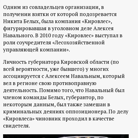
Одним из совладельцев организации, в
ц
получении взятки от которой подозревается
Никита Белых, была компания «Кировлес»,
и
фигурировавшая в уголовном деле Алексея
Навального. В 2010 году «Кировлес» выступал в
о
роли соучредителя «Лесохозяйственной
управляющей компании».
н
Личность губернатора Кировской области (по
н
всей вероятности, уже бывшего) у многих
ассоциируется с Алексеем Навальным, который
ы
вел в регионе свою противоправную
деятельность. Помимо того, что Навальный был
й
членом команды Белых, губерантор, по
некоторым данным, был также замешан в
п
криминальных деяниях оппозиционера. По делу
«Кировлеса» чиновник проходил в качестве
свидетеля.
о