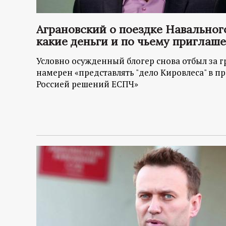
р
т
Аграновский о поездке Навального
какие деньги и по чьему приглаш
а
Условно осужденный блогер снова отбыл за гр
намерен «представлять "дело Кировлеса" в 
л
Россией решений ЕСПЧ»