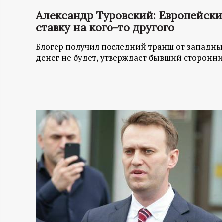
Александр Туровский: Европейск
Н
ставку на кого-то другого
-
Блогер получил последний транш от западны
денег не будет, утверждает бывший сторонн
и
н
ф
о
р
м
а