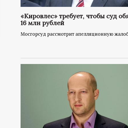
ц
«Кировлес» требует, чтобы суд обя
и
16 млн рублей
Мосгорсуд рассмотрит апелляционную жалоб
о
н
н
ы
й
п
о